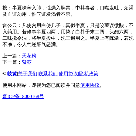
按：半夏味辛入肺，性燥入脾胃，中其毒者，口噤发吐，烦渴
及血证勿用，惟气证发渴者不禁。
雷公云：凡使勿用白傍几子，真似半夏，只是咬著误微酸，不
入药用。若修事半夏四两，用捣了白芥子末二两，头醋六两，
二味搅令浊，将半夏投中，洗三遍用之。半夏上有陈涎，若洗
不净，令人气逆肝气怒满。
上一篇：
天花粉
下一篇：
紫苏
©
岐黄
|
关于我们
|
联系我们
|
使用协议
|
隐私政策
使用本网站，即视为您已阅读并同意
使用协议
。
晋ICP备18000168号