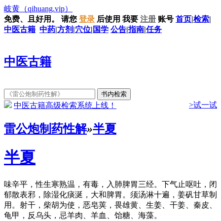
岐黄
（qihuang.vip）
免费、且好用。
请您
登录
后使用
我要
注册
账号
首页
|
检索
|
中医古籍
中药
|
方剂
|
穴位
|
国学
公告
|
指南
|
任务
中医古籍
>试一试
中医古籍高级检索系统上线！
雷公炮制药性解
»
半夏
半夏
味辛平，性生寒熟温，有毒，入肺脾胃三经。下气止呕吐，闭
郁散表邪，除湿化痰涎，大和脾胃。须汤淋十遍，姜矾甘草制
用。射干，柴胡为使，恶皂荚，畏雄黄、生姜、干姜、秦皮、
龟甲，反乌头，忌羊肉、羊血、饴糖、海藻。