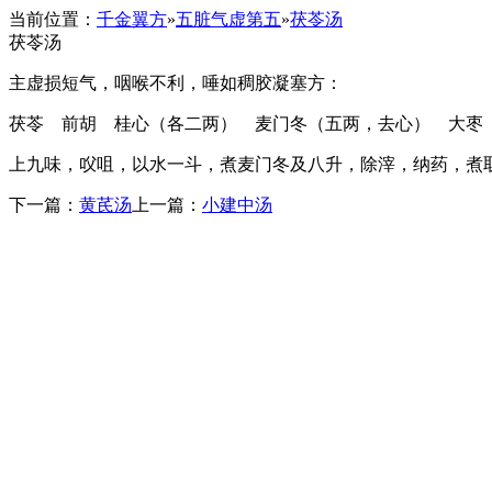
当前位置：
千金翼方
»
五脏气虚第五
»
茯苓汤
茯苓汤
主虚损短气，咽喉不利，唾如稠胶凝塞方：
茯苓 前胡 桂心（各二两） 麦门冬（五两，去心） 大枣
上九味，㕮咀，以水一斗，煮麦门冬及八升，除滓，纳药，煮
下一篇：
黄芪汤
上一篇：
小建中汤