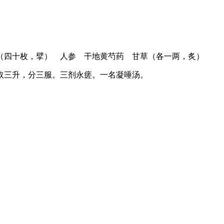
（四十枚，擘） 人参 干地黄芍药 甘草（各一两，炙）
取三升，分三服。三剂永瘥。一名凝唾汤。