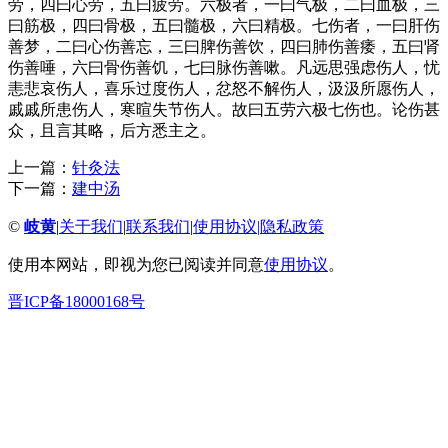
劳，四曰心劳，五曰疲劳。六极者，一曰气极，二曰血极，三
曰筋极，四曰骨极，五曰髓极，六曰精极。七伤者，一曰肝伤
善梦，二曰心伤善忘，三曰脾伤善饮，四曰肺伤善痿，五曰肾
伤善唾，六曰骨伤善饥，七曰脉伤善嗽。凡远思强虑伤人，忧
恚悲哀伤人，喜乐过度伤人，忿怒不解伤人，汲汲所愿伤人，
戚戚所患伤人，寒暄失节伤人。故曰五劳六极七伤也。论伤甚
众，且言其略，后方悉主之。
上一篇：
针灸法
下一篇：
建中汤
©
岐黄
|
关于我们
|
联系我们
|
使用协议
|
隐私政策
使用本网站，即视为您已阅读并同意
使用协议
。
晋ICP备18000168号