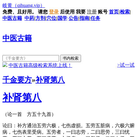
岐黄
（qihuang.vip）
免费、且好用。
请您
登录
后使用
我要
注册
账号
首页
|
检索
|
中医古籍
中药
|
方剂
|
穴位
|
国学
公告
|
指南
|
任务
中医古籍
>试一试
中医古籍高级检索系统上线！
千金要方
»
补肾第八
补肾第八
（论一首 方五十九首）
论曰：补方通治五劳六极，七伤虚损。五劳五脏病，六极六腑
病，七伤表里受病。五劳者，一曰志劳，二曰思劳，三曰忧