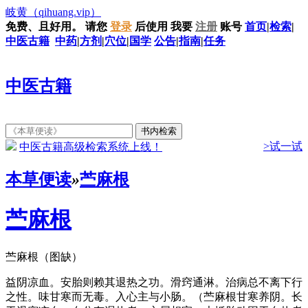
岐黄
（qihuang.vip）
免费、且好用。
请您
登录
后使用
我要
注册
账号
首页
|
检索
|
中医古籍
中药
|
方剂
|
穴位
|
国学
公告
|
指南
|
任务
中医古籍
>试一试
中医古籍高级检索系统上线！
本草便读
»
苎麻根
苎麻根
苎麻根（图缺）
益阴凉血。安胎则赖其退热之功。滑窍通淋。治病总不离下行
之性。味甘寒而无毒。入心主与小肠。（苎麻根甘寒养阴。长