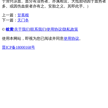
于滑窍凉血。血分有湿热者。亦属相宜。大抵胎动因于血热者
多。或因伤血瘀者亦有之。安胎之义。其即此乎。）
上一篇：
甘蕉根
下一篇：
天门冬
©
岐黄
|
关于我们
|
联系我们
|
使用协议
|
隐私政策
使用本网站，即视为您已阅读并同意
使用协议
。
晋ICP备18000168号