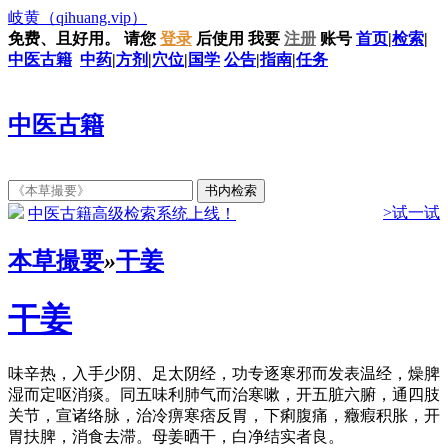
岐黄
（qihuang.vip）
免费、且好用。
请您
登录
后使用
我要
注册
账号
首页
|
检索
|
中医古籍
中药
|
方剂
|
穴位
|
国学
公告
|
指南
|
任务
中医古籍
>试一试
中医古籍高级检索系统上线！
本草撮要
»
干姜
干姜
味辛热，入手少阴、足太阴经，功专逐寒邪而发表温经，燥脾
湿而定呕消痰。同五味利肺气而治寒嗽，开五脏六腑，通四肢
关节，宣诸络脉，治冷痹寒痞反胃，下痢腹痛，癥瘕积胀，开
胃扶脾，消食去滞。母姜晒干，白净结实者良。