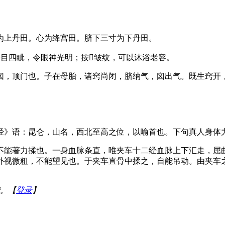
为上丹田。心为绛宫田。脐下三寸为下丹田。
按目四眦，令眼神光明；按𡟬皱纹，可以沐浴老容。
囟，顶门也。子在母胎，诸窍尚闭，脐纳气，囟出气。既生窍开
经》语：昆仑，山名，西北至高之位，以喻首也。下句真人身体
不能著力揉也。一身血脉条直，唯夹车十二经血脉上下汇走，屈
外视微粗，不能望见也。于夹车直骨中揉之，自能吊动。由夹车
。【
登录
】