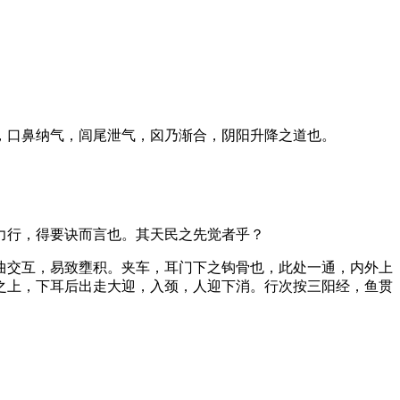
，口鼻纳气，闾尾泄气，囟乃渐合，阴阳升降之道也。
力行，得要诀而言也。其天民之先觉者乎？
曲交互，易致壅积。夹车，耳门下之钩骨也，此处一通，内外上
之上，下耳后出走大迎，入颈，人迎下消。行次按三阳经，鱼贯