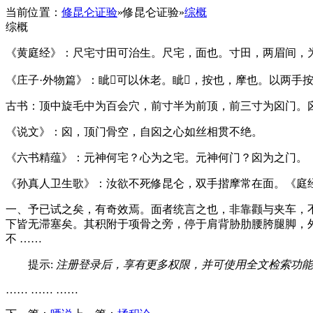
当前位置：
修昆仑证验
»
修昆仑证验
»
综概
综概
《黄庭经》：尺宅寸田可治生。尺宅，面也。寸田，两眉间，
《庄子·外物篇》：眦𡟬可以休老。眦𡟬，按也，摩也。以两手
古书：顶中旋毛中为百会穴，前寸半为前顶，前三寸为囟门。
《说文》：囟，顶门骨空，自囟之心如丝相贯不绝。
《六书精蕴》：元神何宅？心为之宅。元神何门？囟为之门。
《孙真人卫生歌》：汝欲不死修昆仑，双手揩摩常在面。《庭
一、予已试之矣，有奇效焉。面者统言之也，非靠颧与夹车，
下皆无滞塞矣。其积附于项骨之旁，停于肩背胁肋腰胯腿脚，
不 ……
提示:
注册登录后，享有更多权限，并可使用全文检索功能
…… …… ……