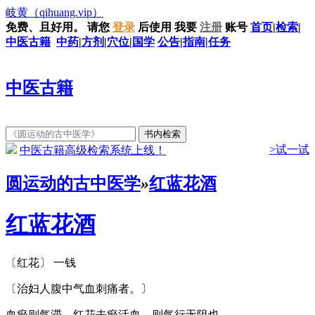
岐黄
（qihuang.vip）
免费、且好用。
请您
登录
后使用
我要
注册
账号
首页
|
检索
|
中医古籍
中药
|
方剂
|
穴位
|
国学
公告
|
指南
|
任务
中医古籍
>试一试
中医古籍高级检索系统上线！
圆运动的古中医学
»
红蓝花酒
红蓝花酒
〔红花〕 一钱
〔治妇人腹中气血刺痛者。〕
血瘀则气滞，红花去瘀活血，则气行无阻也。