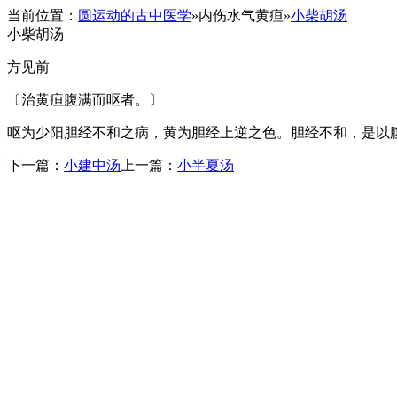
当前位置：
圆运动的古中医学
»
内伤水气黄疸
»
小柴胡汤
小柴胡汤
方见前
〔治黄疸腹满而呕者。〕
呕为少阳胆经不和之病，黄为胆经上逆之色。胆经不和，是以
下一篇：
小建中汤
上一篇：
小半夏汤