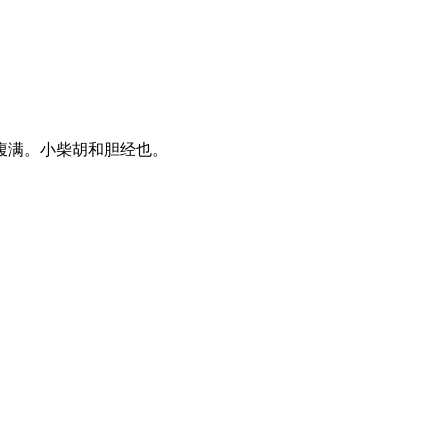
腹满。小柴胡和胆经也。