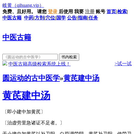
岐黄
（qihuang.vip）
免费、且好用。
请您
登录
后使用
我要
注册
账号
首页
|
检索
|
中医古籍
中药
|
方剂
|
穴位
|
国学
公告
|
指南
|
任务
中医古籍
>试一试
中医古籍高级检索系统上线！
圆运动的古中医学
»
黄芪建中汤
黄芪建中汤
〔即小建中加黄芪〕
〔治虚劳里急诸证不足者。〕
于小建中加黄芪以补卫阳。白芍调荣阴，黄芪补卫阳，使荣卫