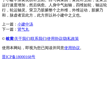
运行速度增加，然后病愈。人身中气如轴，四维如轮，轴运轮
行，轮运轴灵。荣卫乃脏腑整个之外维，外维运动，脏腑乃
和，脉虚者宜此方，此方所以补小建中之义也。
上一篇：
小建中汤
下一篇：
肾气丸
©
岐黄
|
关于我们
|
联系我们
|
使用协议
|
隐私政策
使用本网站，即视为您已阅读并同意
使用协议
。
晋ICP备18000168号