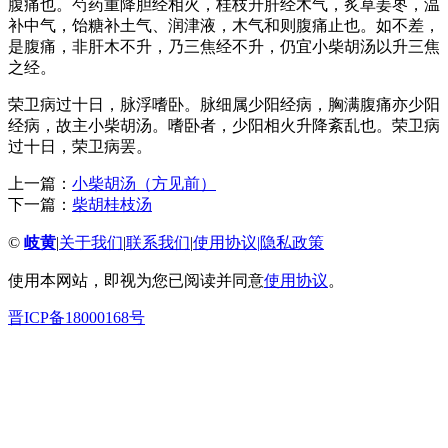
腹痛也。芍药重降胆经相火，桂枝升肝经木气，炙草姜枣，温
补中气，饴糖补土气、润津液，木气和则腹痛止也。如不差，
是腹痛，非肝木不升，乃三焦经不升，仍宜小柴胡汤以升三焦
之经。
荣卫病过十日，脉浮嗜卧。脉细属少阳经病，胸满腹痛亦少阳
经病，故主小柴胡汤。嗜卧者，少阳相火升降紊乱也。荣卫病
过十日，荣卫病罢。
上一篇：
小柴胡汤（方见前）
下一篇：
柴胡桂枝汤
©
岐黄
|
关于我们
|
联系我们
|
使用协议
|
隐私政策
使用本网站，即视为您已阅读并同意
使用协议
。
晋ICP备18000168号