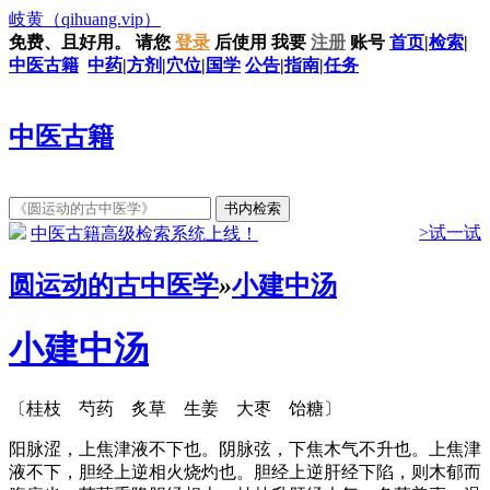
岐黄
（qihuang.vip）
免费、且好用。
请您
登录
后使用
我要
注册
账号
首页
|
检索
|
中医古籍
中药
|
方剂
|
穴位
|
国学
公告
|
指南
|
任务
中医古籍
>试一试
中医古籍高级检索系统上线！
圆运动的古中医学
»
小建中汤
小建中汤
〔桂枝 芍药 炙草 生姜 大枣 饴糖〕
阳脉涩，上焦津液不下也。阴脉弦，下焦木气不升也。上焦津
液不下，胆经上逆相火烧灼也。胆经上逆肝经下陷，则木郁而