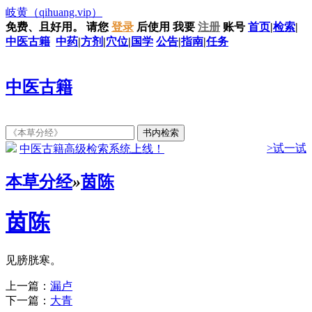
岐黄
（qihuang.vip）
免费、且好用。
请您
登录
后使用
我要
注册
账号
首页
|
检索
|
中医古籍
中药
|
方剂
|
穴位
|
国学
公告
|
指南
|
任务
中医古籍
>试一试
中医古籍高级检索系统上线！
本草分经
»
茵陈
茵陈
见膀胱寒。
上一篇：
漏卢
下一篇：
大青