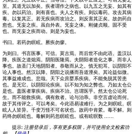
至。其道无以加矣。疾者谓作之病也。以九五之无妄。如其有
疾。勿以药治。则有喜也。夫人之有疾。则以毒药。攻去其病
毒。以复其正。若无疾病而攻治之。则反害其正矣。故勿药自
愈也。旡妄之疾。虽自外表。旡妄之体。刚健贞顺。固不受
也。而旡妄之疾而动。则是为妄也。
书曰。若药勿瞑眩。厥疾勿瘳。
为则曰。书言医事。可信。莫古焉。而后世不由此语。盖汉以
降。疾医之道熄焉。阴阳医隆焉。夫阴阳者造化之事。而非人
事也。故圣门天地阴阳者。恭敬而从之。慎无犯耳。以阴阳不
论人事也。然汉以降。阴阳之说播而吾道湮矣。其论益似微。
其事益难成也。悲哉。天下众庶婴系疾病。不能免脱其苦患
也。是无它。以阴阳论疾病。以不知为知之弊也。乃如太仓公
是也。盖医者掌疾病。疾病不治。岂谓医乎。然太仓公论死
生。而不能救疾病。偶有救者。论与治乖。非空言虚论而何。
故于其传评之。可以考矣。今此语易读难行。为之则瞑眩。瞑
眩人人皆异。千变万怪不可名状也。故药中肯綮。毒不解。则
药终勿瞑眩也。毒解则药忽瞑眩也。或有眩暝数 ……
提示:
注册登录后，享有更多权限，并可使用全文检索功
能。【
登录
】