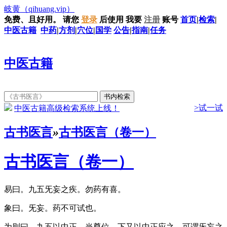
岐黄
（qihuang.vip）
免费、且好用。
请您
登录
后使用
我要
注册
账号
首页
|
检索
|
中医古籍
中药
|
方剂
|
穴位
|
国学
公告
|
指南
|
任务
中医古籍
>试一试
中医古籍高级检索系统上线！
古书医言
»
古书医言（卷一）
古书医言（卷一）
易曰。九五旡妄之疾。勿药有喜。
象曰。旡妄。药不可试也。
为则曰。九五以中正。当尊位。下又以中正应之。可谓旡妄之