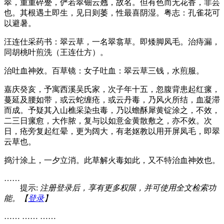
翠，重重碎蹙，俨若翠钿云翘，故名。但有色而无花香，非芸
也。其根遇土即生，见日则萎，性最喜阴湿。粤志：孔雀花可
以避暑。
汪连仕采药书：翠云草，一名翠翕草。即矮脚凤毛。治痔漏，
同胡桃叶煎洗（王连仕方）。
治吐血神效。百草镜：女子吐血：翠云草三钱，水煎服。
嘉庆癸亥，予寓西溪吴氏家，次子年十五，忽腹背患起红瘰，
蔓延及腰如带，或云蛇缠疮，或云丹毒，乃风火所结，血凝滞
而成。予疑其入山樵采染虫毒，乃以蟾酥犀黄锭涂之，不效，
二三日瘰愈，大作脓，复与以如意金黄散敷之，亦不效。次
日，疮旁复起红晕，更为阔大，有老妪教以用开屏凤毛，即翠
云草也。
捣汁涂上，一夕立消。此草解火毒如此，又不特治血神效也。
……
提示:
注册登录后，享有更多权限，并可使用全文检索功
能。【
登录
】
…… …… ……