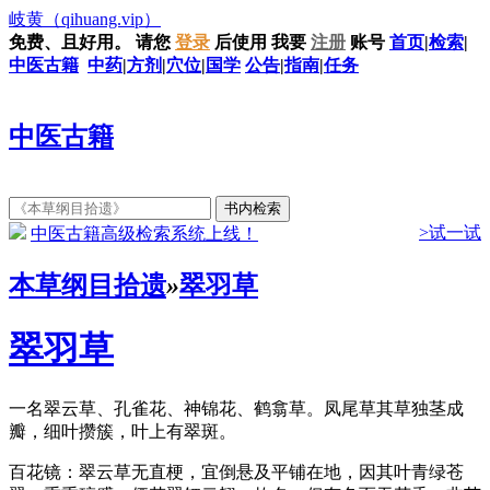
岐黄
（qihuang.vip）
免费、且好用。
请您
登录
后使用
我要
注册
账号
首页
|
检索
|
中医古籍
中药
|
方剂
|
穴位
|
国学
公告
|
指南
|
任务
中医古籍
>试一试
中医古籍高级检索系统上线！
本草纲目拾遗
»
翠羽草
翠羽草
一名翠云草、孔雀花、神锦花、鹤翕草。凤尾草其草独茎成
瓣，细叶攒簇，叶上有翠斑。
百花镜：翠云草无直梗，宜倒悬及平铺在地，因其叶青绿苍