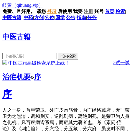
岐黄
（qihuang.vip）
免费、且好用。
请您
登录
后使用
我要
注册
账号
首页
|
检索
|
中医古籍
中药
|
方剂
|
穴位
|
国学
公告
|
指南
|
任务
中医古籍
>试一试
中医古籍高级检索系统上线！
治疟机要
»
序
序
人之一身，首重荣卫。外而皮肉筋骨，内而经络藏府，无非荣
卫为之煦濡，调和则安，逆乱则病，离绝则死。是荣卫为人身
之化机，凡百疾病皆系焉，而疟其尤著者也。考《素问·疟
论》及《刺疟篇》，分六经，分五藏，分六府，虽发时不同，