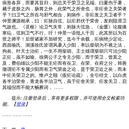
病形各异，而要其旨归，则总关于荣卫之见端。曰夏伤于暑，
藏于皮肤之内，肠胃之外，此荣气之所舍也，非疟舍之关荣者
乎？曰卫气之所在与邪气相合，则病作，非疟发之关卫者乎？
仲景渊源相承，曰：疟脉自弦。以疟邪伏于荣舍，发则阻滞卫
气故也。《灵枢》论卫气失常，则脉大弦急，《金匮》论腹痛
寒疝，弦则卫气不行。吁！仲景一语抵人千百，此其所以为百
世之师乎！后世诸家不加研究，迄今千余载，疟病绝少定论。
西昌喻氏、洄溪徐氏皆谓风暑入少阳，率以柴胡为不祧之法，
拘矣。叶天士治疟，一生不用柴胡。王士雄谓柴胡只可治少阳
正疟，虽不如喻、徐两公子之专主少阳，而于荣卫，曾莫之
及，费伯雄以少阳不能主疟而有在卫、在荣、在府之分，韩善
徵谓疟不专属少阳而有卫气荣血之论，是于荣卫近之矣，而未
中疟关荣卫之的。惟卢之颐《痎疟论疏》，全引经文，以白虎
各半治荣舍，青龙各半治卫气，虽于疟舍关荣、疟发关卫，启
其端倪而不能大畅厥词， ……
提示:
注册登录后，享有更多权限，并可使用全文检索功
能。【
登录
】
…… …… ……