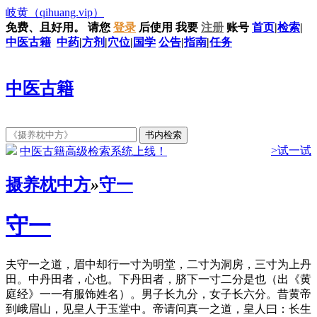
岐黄
（qihuang.vip）
免费、且好用。
请您
登录
后使用
我要
注册
账号
首页
|
检索
|
中医古籍
中药
|
方剂
|
穴位
|
国学
公告
|
指南
|
任务
中医古籍
>试一试
中医古籍高级检索系统上线！
摄养枕中方
»
守一
守一
夫守一之道，眉中却行一寸为明堂，二寸为洞房，三寸为上丹
田。中丹田者，心也。下丹田者，脐下一寸二分是也（出《黄
庭经》一一有服饰姓名）。男子长九分，女子长六分。昔黄帝
到峨眉山，见皇人于玉堂中。帝请问真一之道，皇人曰：长生