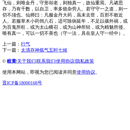
飞仙，则唯金丹，守形却老，则独真一，故仙重焉。凡诸思
存，乃有千数，以自卫，率多烦杂劳人。若守守一之道，则一
切不须也。仙师曰：凡服金丹大药，虽未去世，百邪不敢近
人。若服草木小药饵八石，适可除病延年，不足以禳外祸，或
为百鬼所枉，或为太山横召，或为山神所轻，或为精魅所侵。
唯有真一，可以一切不畏也（守一法，具在皇人守一经中）。
上一篇：
行气
下一篇：
太清存神炼气五时七候
©
岐黄
|
关于我们
|
联系我们
|
使用协议
|
隐私政策
使用本网站，即视为您已阅读并同意
使用协议
。
晋ICP备18000168号