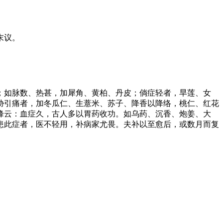
末议。
；如脉数、热甚，加犀角、黄柏、丹皮；倘症轻者，旱莲、女
胁引痛者，加冬瓜仁、生薏米、苏子、降香以降络，桃仁、红花
峰云：血症久，古人多以胃药收功。如乌药、沉香、炮姜、大
患此症者，医不轻用，补病家尤畏。夫补以至愈后，或数月而复