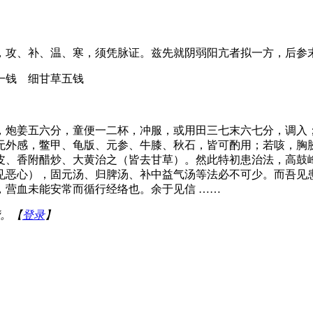
，攻、补、温、寒，须凭脉证。兹先就阴弱阳亢者拟一方，后参
一钱 细甘草五钱
，炮姜五六分，童便一二杯，冲服，或用田三七末六七分，调入
无外感，鳖甲、龟版、元参、牛膝、秋石，皆可酌用；若咳，胸
皮、香附醋炒、大黄治之（皆去甘草）。然此特初患治法，高鼓
见恶心），固元汤、归脾汤、补中益气汤等法必不可少。而吾见
，营血未能安常而循行经络也。余于见信 ……
。【
登录
】