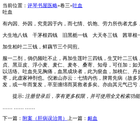
当前位置：
评琴书屋医略
»
卷三
»
吐血
吐血
有内因、外因，究竟因于内，而七情、饥饱、劳力所伤者尤多
大生地八钱 干茅根四钱 旧黑栀一钱 大天冬三钱 茜草根
加生柏叶二三钱，鲜藕节三个同煎。
服一二剂，倘仍频吐不止，再加生莲叶三四钱，生艾叶二三钱
贞、黑豆皮、浮小麦、麦仁、麦冬、桑寄、知母，可任加；如
以活络。吐血先见胸痛，血黑成块者，此为瘀血，加桃仁、丹
枣，此虚家神剂也。倪漱山亦云：七情内伤，脾胃先病（故多
发，或一年而复发，卒至缠绵而莫救者多矣。亦由其元气已亏
提示:
注册登录后，享有更多权限，并可使用全文检索功能
…… …… ……
下一篇：
附案（肝病误治胃）
上一篇：
衄血