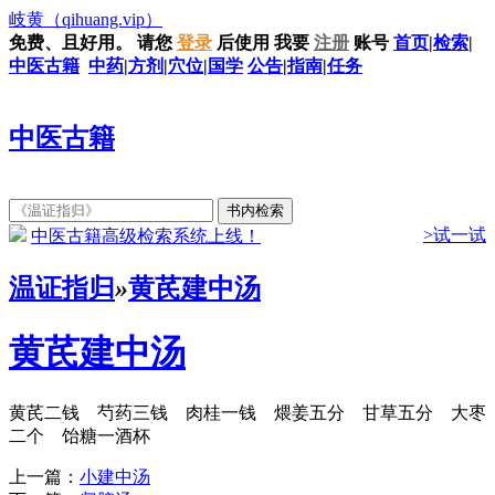
岐黄
（qihuang.vip）
免费、且好用。
请您
登录
后使用
我要
注册
账号
首页
|
检索
|
中医古籍
中药
|
方剂
|
穴位
|
国学
公告
|
指南
|
任务
中医古籍
>试一试
中医古籍高级检索系统上线！
温证指归
»
黄芪建中汤
黄芪建中汤
黄芪二钱 芍药三钱 肉桂一钱 煨姜五分 甘草五分 大枣
二个 饴糖一酒杯
上一篇：
小建中汤