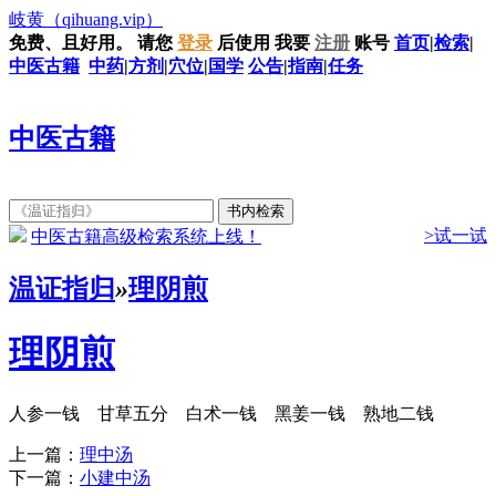
岐黄
（qihuang.vip）
免费、且好用。
请您
登录
后使用
我要
注册
账号
首页
|
检索
|
中医古籍
中药
|
方剂
|
穴位
|
国学
公告
|
指南
|
任务
中医古籍
>试一试
中医古籍高级检索系统上线！
温证指归
»
理阴煎
理阴煎
人参一钱 甘草五分 白术一钱 黑姜一钱 熟地二钱
上一篇：
理中汤
下一篇：
小建中汤