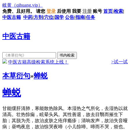
岐黄
（qihuang.vip）
免费、且好用。
请您
登录
后使用
我要
注册
账号
首页
|
检索
|
中医古籍
中药
|
方剂
|
穴位
|
国学
公告
|
指南
|
任务
中医古籍
>试一试
中医古籍高级检索系统上线！
本草衍句
»
蝉蜕
蝉蜕
甘能缓肝清肺，寒能散热除风。本湿热之气所化，去湿热以就
清高。壮热惊痫，眩晕头风。其性善退，故去目翳而摧生下
胎；其脱为壳，故治皮肤之疮痒瘾疹；清响发声，故治失音哑
病；昼鸣夜息，故治惊哭夜啼（小儿惊啼。啼而不哭，烦也。