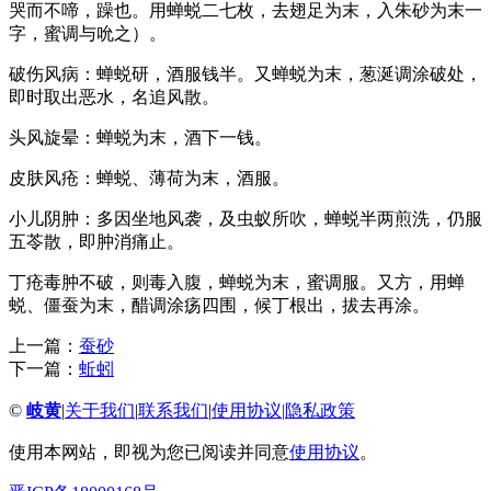
哭而不啼，躁也。用蝉蜕二七枚，去翅足为末，入朱砂为末一
字，蜜调与吮之）。
破伤风病：蝉蜕研，酒服钱半。又蝉蜕为末，葱涎调涂破处，
即时取出恶水，名追风散。
头风旋晕：蝉蜕为末，酒下一钱。
皮肤风疮：蝉蜕、薄荷为末，酒服。
小儿阴肿：多因坐地风袭，及虫蚁所吹，蝉蜕半两煎洗，仍服
五苓散，即肿消痛止。
丁疮毒肿不破，则毒入腹，蝉蜕为末，蜜调服。又方，用蝉
蜕、僵蚕为末，醋调涂疡四围，候丁根出，拔去再涂。
上一篇：
蚕砂
下一篇：
蚯蚓
©
岐黄
|
关于我们
|
联系我们
|
使用协议
|
隐私政策
使用本网站，即视为您已阅读并同意
使用协议
。