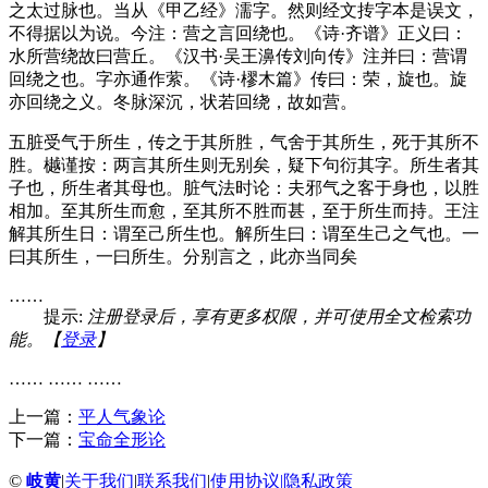
之太过脉也。当从《甲乙经》濡字。然则经文抟字本是误文，
不得据以为说。今注：营之言回绕也。《诗·齐谱》正义曰：
水所营绕故曰营丘。《汉书·吴王濞传刘向传》注并曰：营谓
回绕之也。字亦通作萦。《诗·樛木篇》传曰：荣，旋也。旋
亦回绕之义。冬脉深沉，状若回绕，故如营。
五脏受气于所生，传之于其所胜，气舍于其所生，死于其所不
胜。樾谨按：两言其所生则无别矣，疑下句衍其字。所生者其
子也，所生者其母也。脏气法时论：夫邪气之客于身也，以胜
相加。至其所生而愈，至其所不胜而甚，至于所生而持。王注
解其所生日：谓至己所生也。解所生曰：谓至生己之气也。一
曰其所生，一曰所生。分别言之，此亦当同矣
……
提示:
注册登录后，享有更多权限，并可使用全文检索功
能。【
登录
】
…… …… ……
上一篇：
平人气象论
下一篇：
宝命全形论
©
岐黄
|
关于我们
|
联系我们
|
使用协议
|
隐私政策