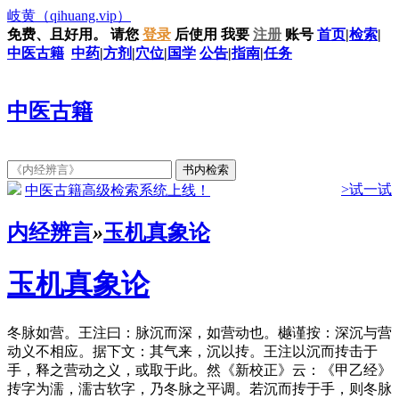
岐黄
（qihuang.vip）
免费、且好用。
请您
登录
后使用
我要
注册
账号
首页
|
检索
|
中医古籍
中药
|
方剂
|
穴位
|
国学
公告
|
指南
|
任务
中医古籍
>试一试
中医古籍高级检索系统上线！
内经辨言
»
玉机真象论
玉机真象论
冬脉如营。王注曰：脉沉而深，如营动也。樾谨按：深沉与营
动义不相应。据下文：其气来，沉以抟。王注以沉而抟击于
手，释之营动之义，或取于此。然《新校正》云：《甲乙经》
抟字为濡，濡古软字，乃冬脉之平调。若沉而抟于手，则冬脉