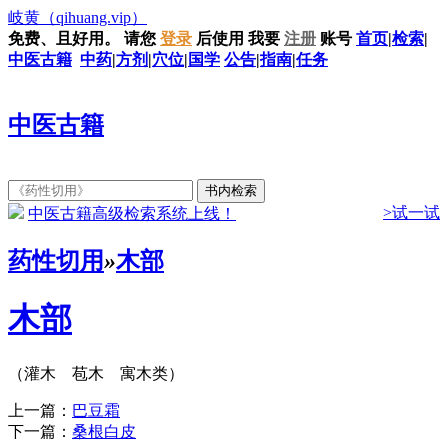
岐黄
（qihuang.vip）
免费、且好用。
请您
登录
后使用
我要
注册
账号
首页
|
检索
|
中医古籍
中药
|
方剂
|
穴位
|
国学
公告
|
指南
|
任务
中医古籍
>试一试
中医古籍高级检索系统上线！
药性切用
»
木部
木部
（灌木 苞木 寓木类）
上一篇：
巴豆霜
下一篇：
桑根白皮