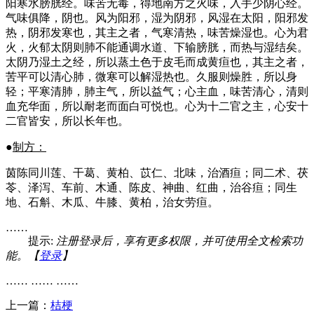
阳寒水膀胱经。味苦无毒，得地南方之火味，入手少阴心经。
气味俱降，阴也。风为阳邪，湿为阴邪，风湿在太阳，阳邪发
热，阴邪发寒也，其主之者，气寒清热，味苦燥湿也。心为君
火，火郁太阴则肺不能通调水道、下输膀胱，而热与湿结矣。
太阴乃湿土之经，所以蒸土色于皮毛而成黄疸也，其主之者，
苦平可以清心肺，微寒可以解湿热也。久服则燥胜，所以身
轻；平寒清肺，肺主气，所以益气；心主血，味苦清心，清则
血充华面，所以耐老而面白可悦也。心为十二官之主，心安十
二官皆安，所以长年也。
●
制方：
茵陈同川莲、干葛、黄柏、苡仁、北味，治酒疸；同二术、茯
苓、泽泻、车前、木通、陈皮、神曲、红曲，治谷疸；同生
地、石斛、木瓜、牛膝、黄柏，治女劳疸。
……
提示:
注册登录后，享有更多权限，并可使用全文检索功
能。【
登录
】
…… …… ……
上一篇：
桔梗