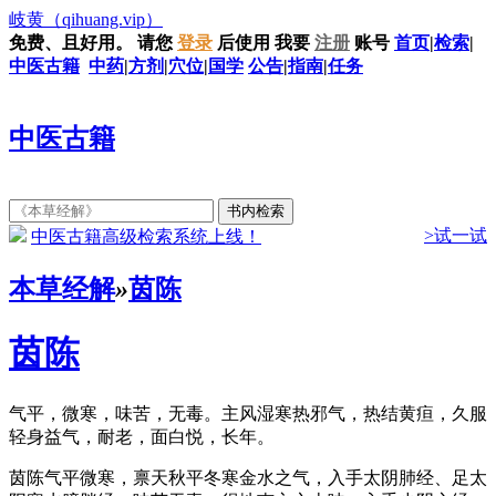
岐黄
（qihuang.vip）
免费、且好用。
请您
登录
后使用
我要
注册
账号
首页
|
检索
|
中医古籍
中药
|
方剂
|
穴位
|
国学
公告
|
指南
|
任务
中医古籍
>试一试
中医古籍高级检索系统上线！
本草经解
»
茵陈
茵陈
气平，微寒，味苦，无毒。主风湿寒热邪气，热结黄疸，久服
轻身益气，耐老，面白悦，长年。
茵陈气平微寒，禀天秋平冬寒金水之气，入手太阴肺经、足太