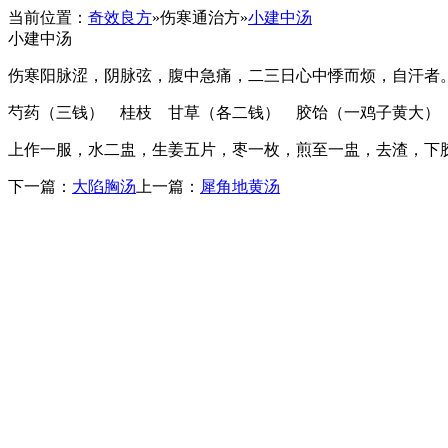
当前位置：
奇效良方
»
伤寒通治方
»
小建中汤
小建中汤
伤寒阳脉涩，阴脉弦，腹中急痛，二三日心中悸而烦，自汗者
芍药（三钱） 桂枝 甘草（各二钱） 胶饴（一鸡子黄大）
上作一服，水二盅，生姜五片，枣一枚，煎至一盅，去渣，下
下一篇：
大陷胸汤
上一篇：
犀角地黄汤