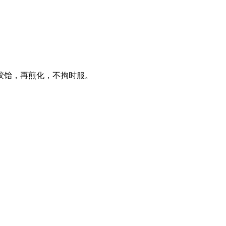
。
胶饴，再煎化，不拘时服。