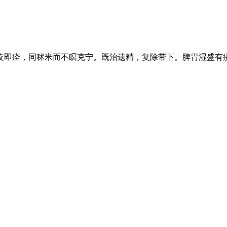
旋即痊，同秫米而不瞑克宁。既治遗精，复除带下。脾胃湿盛有