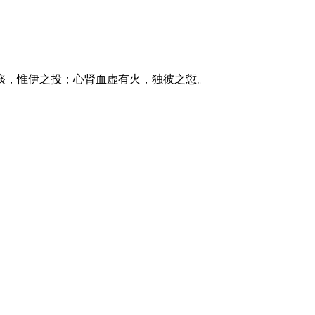
痰，惟伊之投；心肾血虚有火，独彼之愆。