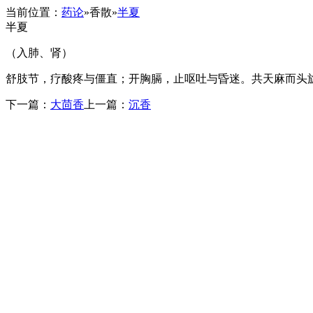
当前位置：
药论
»
香散
»
半夏
半夏
（入肺、肾）
舒肢节，疗酸疼与僵直；开胸膈，止呕吐与昏迷。共天麻而头
下一篇：
大茴香
上一篇：
沉香