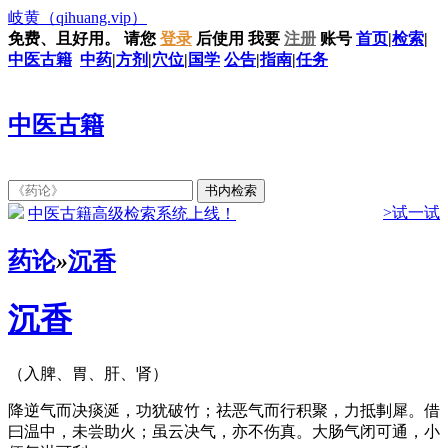
岐黄
（qihuang.vip）
免费、且好用。
请您
登录
后使用
我要
注册
账号
首页
|
检索
|
中医古籍
中药
|
方剂
|
穴位
|
国学
公告
|
指南
|
任务
中医古籍
>试一试
中医古籍高级检索系统上线！
药论
»
沉香
沉香
（入脾、胃、肝、肾）
降逆气而决痰涎，功犹破竹；祛恶气而行积聚，力抵剚犀。借
曰温中，未尝助火；虽云决气，亦不伤真。大肠气闭可通，小