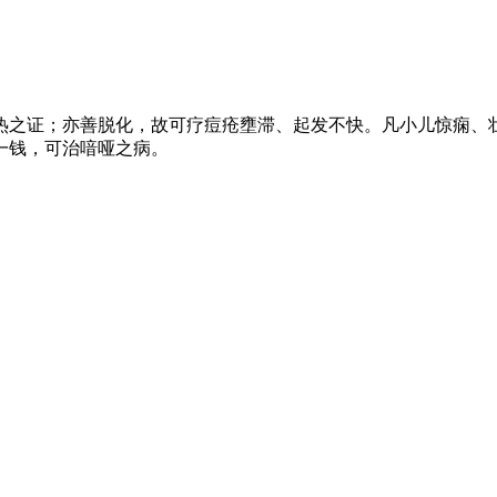
热之证；亦善脱化，故可疗痘疮壅滞、起发不快。凡小儿惊痫、
一钱，可治喑哑之病。