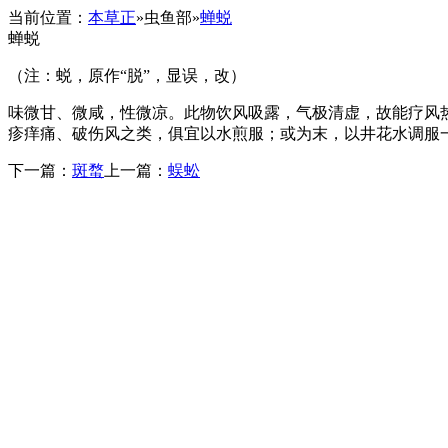
当前位置：
本草正
»
虫鱼部
»
蝉蜕
蝉蜕
（注：蜕，原作“脱”，显误，改）
味微甘、微咸，性微凉。此物饮风吸露，气极清虚，故能疗风
疹痒痛、破伤风之类，俱宜以水煎服；或为末，以井花水调服
下一篇：
斑蝥
上一篇：
蜈蚣