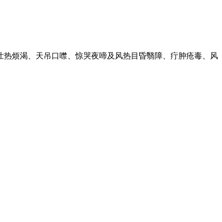
壮热烦渴、天吊口噤、惊哭夜啼及风热目昏翳障、疔肿疮毒、风