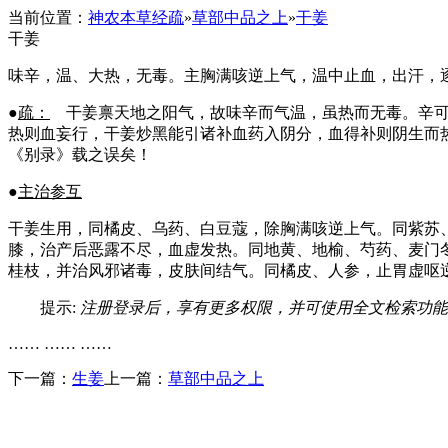
当前位置：
神农本草经疏
»
草部中品之上
»
干姜
干姜
味辛，温、大热，无毒。主胸满咳逆上气，温中止血，出汗，
●
疏：
干姜禀天地之阳气，故味辛而气温，虽热而无毒。辛可
热则血妄行，干姜炒黑能引诸补血药入阴分，血得补则阴生而
《别录》载之误矣！
●
主治参互
干姜生用，同橘皮、乌药、白豆蔻，除胸满咳逆上气。同紫苏
膝，治产后恶露不尽，血虚发热。同地黄、地榆、芍药、麦门
桂枝，并治风邪诸毒，皮肤间结气。同橘皮、人参，止胃虚呕
提示:
注册登录后，享有更多权限，并可使用全文检索功能
…… …… ……
下一篇：
生姜
上一篇：
草部中品之上