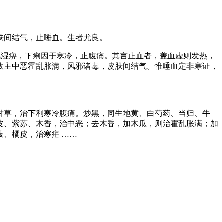
肤间结气，止唾血。生者尤良。
湿痹，下痢因于寒冷，止腹痛。其言止血者，盖血虚则发热，
故主中恶霍乱胀满，风邪诸毒，皮肤间结气。惟唾血定非寒证，
甘草，治下利寒冷腹痛。炒黑，同生地黄、白芍药、当归、牛
皮、紫苏、木香，治中恶；去木香，加木瓜，则治霍乱胀满；加
、橘皮，治寒疟 ……