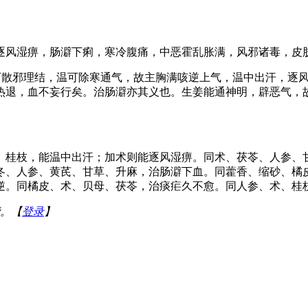
逐风湿痹，肠澼下痢，寒冷腹痛，中恶霍乱胀满，风邪诸毒，皮
散邪理结，温可除寒通气，故主胸满咳逆上气，温中出汗，逐风
热退，血不妄行矣。治肠澼亦其义也。生姜能通神明，辟恶气，
、桂枝，能温中出汗；加术则能逐风湿痹。同术、茯苓、人参、
冬、人参、黄芪、甘草、升麻，治肠澼下血。同藿香、缩砂、橘
逆。同橘皮、术、贝母、茯苓，治痰疟久不愈。同人参、术、桂枝
。【
登录
】