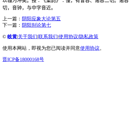
以𩅞为冲矣。按：《集韵》：憧，有冒容、诸容二切。诸容
切，音钟，与中字音近。
上一篇：
阴阳应象大论第五
下一篇：
阴阳别论第七
©
岐黄
|
关于我们
|
联系我们
|
使用协议
|
隐私政策
使用本网站，即视为您已阅读并同意
使用协议
。
晋ICP备18000168号