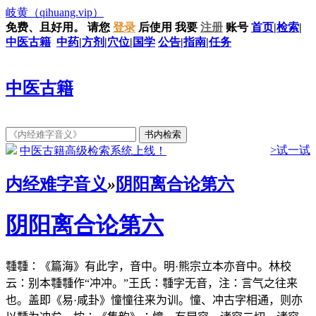
岐黄
（qihuang.vip）
免费、且好用。
请您
登录
后使用
我要
注册
账号
首页
|
检索
|
中医古籍
中药
|
方剂
|
穴位
|
国学
公告
|
指南
|
任务
中医古籍
>试一试
中医古籍高级检索系统上线！
内经难字音义
»
阴阳离合论第六
阴阳离合论第六
𩅞𩅞：《篇海》有此字，音中。明·熊宗立本亦音中。林校
云：别本𩅞𩅞作“冲冲。”王氏：𩅞字无音，注：言气之往来
也。盖即《易·咸卦》憧憧往来为训。憧、冲古字相通，则亦