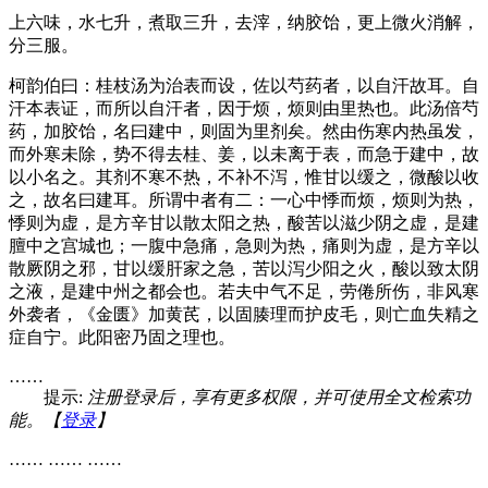
上六味，水七升，煮取三升，去滓，纳胶饴，更上微火消解，
分三服。
柯韵伯曰：桂枝汤为治表而设，佐以芍药者，以自汗故耳。自
汗本表证，而所以自汗者，因于烦，烦则由里热也。此汤倍芍
药，加胶饴，名曰建中，则固为里剂矣。然由伤寒内热虽发，
而外寒未除，势不得去桂、姜，以未离于表，而急于建中，故
以小名之。其剂不寒不热，不补不泻，惟甘以缓之，微酸以收
之，故名曰建耳。所谓中者有二：一心中悸而烦，烦则为热，
悸则为虚，是方辛甘以散太阳之热，酸苦以滋少阴之虚，是建
膻中之宫城也；一腹中急痛，急则为热，痛则为虚，是方辛以
散厥阴之邪，甘以缓肝家之急，苦以泻少阳之火，酸以致太阴
之液，是建中州之都会也。若夫中气不足，劳倦所伤，非风寒
外袭者，《金匮》加黄芪，以固腠理而护皮毛，则亡血失精之
症自宁。此阳密乃固之理也。
……
提示:
注册登录后，享有更多权限，并可使用全文检索功
能。【
登录
】
…… …… ……