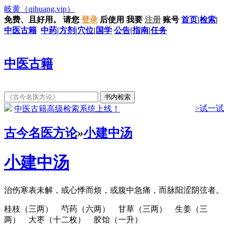
岐黄
（qihuang.vip）
免费、且好用。
请您
登录
后使用
我要
注册
账号
首页
|
检索
|
中医古籍
中药
|
方剂
|
穴位
|
国学
公告
|
指南
|
任务
中医古籍
>试一试
中医古籍高级检索系统上线！
古今名医方论
»
小建中汤
小建中汤
治伤寒表未解，或心悸而烦，或腹中急痛，而脉阳涩阴弦者。
桂枝（三两） 芍药（六两） 甘草（三两） 生姜（三
两） 大枣（十二枚） 胶饴（一升）