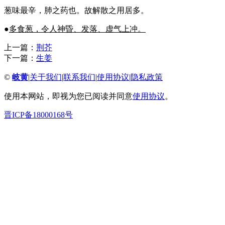
葱味最辛，肺之药也。故解散之用居多。
●
多食葱，令人神昏、发落、虚气上冲。
上一篇：
荆芥
下一篇：
生姜
©
岐黄
|
关于我们
|
联系我们
|
使用协议
|
隐私政策
使用本网站，即视为您已阅读并同意
使用协议
。
晋ICP备18000168号