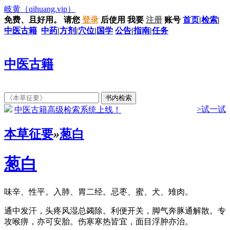
岐黄
（qihuang.vip）
免费、且好用。
请您
登录
后使用
我要
注册
账号
首页
|
检索
|
中医古籍
中药
|
方剂
|
穴位
|
国学
公告
|
指南
|
任务
中医古籍
>试一试
中医古籍高级检索系统上线！
本草征要
»
葱白
葱白
味辛、性平。入肺、胃二经。忌枣、蜜、犬、雉肉。
通中发汗，头疼风湿总蠲除。利便开关，脚气奔豚通解散。专
攻喉痹，亦可安胎。伤寒寒热皆宜，面目浮肿亦治。