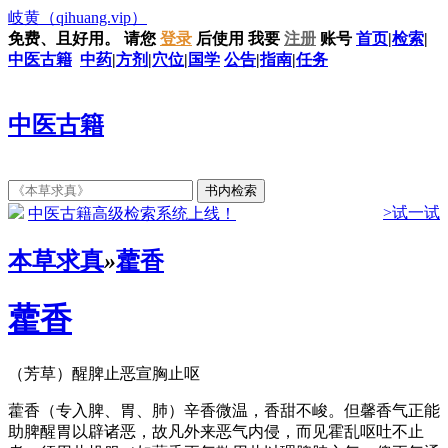
岐黄
（qihuang.vip）
免费、且好用。
请您
登录
后使用
我要
注册
账号
首页
|
检索
|
中医古籍
中药
|
方剂
|
穴位
|
国学
公告
|
指南
|
任务
中医古籍
>试一试
中医古籍高级检索系统上线！
本草求真
»
藿香
藿香
（芳草）醒脾止恶宣胸止呕
藿香（专入脾、胃、肺）辛香微温，香甜不峻。但馨香气正能
助脾醒胃以辟诸恶，故凡外来恶气内侵，而见霍乱呕吐不止