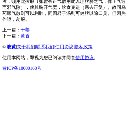
者，须用此投服（如藿香正气散用此以理脾肺之气，俾正气通
而邪气除），俾其胸开气宽，饮食克进（寒去正复）。故同乌
药顺气散则可以利肺，同四君子汤则可健脾以除口臭。但因热
作呕，勿服。
上一篇：
干姜
下一篇：
薰香
©
岐黄
|
关于我们
|
联系我们
|
使用协议
|
隐私政策
使用本网站，即视为您已阅读并同意
使用协议
。
晋ICP备18000168号