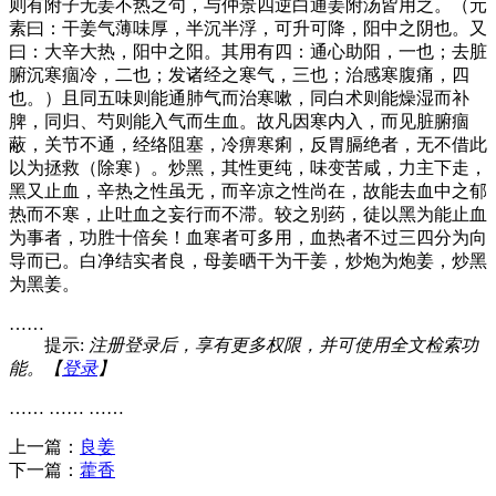
则有附子无姜不热之句，与仲景四逆白通姜附汤皆用之。（元
素曰：干姜气薄味厚，半沉半浮，可升可降，阳中之阴也。又
曰：大辛大热，阳中之阳。其用有四：通心助阳，一也；去脏
腑沉寒痼冷，二也；发诸经之寒气，三也；治感寒腹痛，四
也。）且同五味则能通肺气而治寒嗽，同白术则能燥湿而补
脾，同归、芍则能入气而生血。故凡因寒内入，而见脏腑痼
蔽，关节不通，经络阻塞，冷痹寒痢，反胃膈绝者，无不借此
以为拯救（除寒）。炒黑，其性更纯，味变苦咸，力主下走，
黑又止血，辛热之性虽无，而辛凉之性尚在，故能去血中之郁
热而不寒，止吐血之妄行而不滞。较之别药，徒以黑为能止血
为事者，功胜十倍矣！血寒者可多用，血热者不过三四分为向
导而已。白净结实者良，母姜晒干为干姜，炒炮为炮姜，炒黑
为黑姜。
……
提示:
注册登录后，享有更多权限，并可使用全文检索功
能。【
登录
】
…… …… ……
上一篇：
良姜
下一篇：
藿香