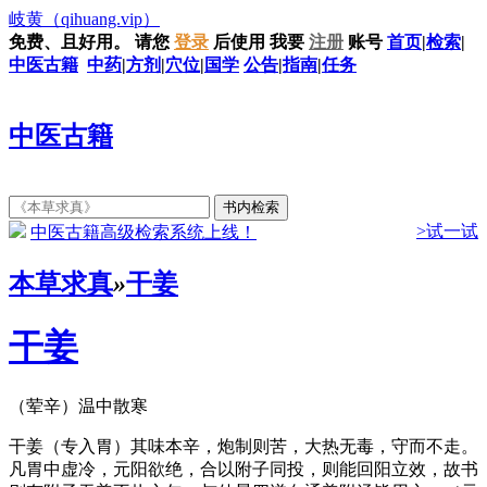
岐黄
（qihuang.vip）
免费、且好用。
请您
登录
后使用
我要
注册
账号
首页
|
检索
|
中医古籍
中药
|
方剂
|
穴位
|
国学
公告
|
指南
|
任务
中医古籍
>试一试
中医古籍高级检索系统上线！
本草求真
»
干姜
干姜
（荤辛）温中散寒
干姜（专入胃）其味本辛，炮制则苦，大热无毒，守而不走。
凡胃中虚冷，元阳欲绝，合以附子同投，则能回阳立效，故书