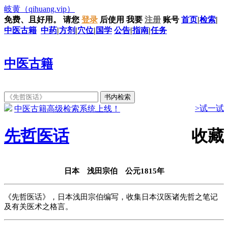
岐黄
（qihuang.vip）
免费、且好用。
请您
登录
后使用
我要
注册
账号
首页
|
检索
|
中医古籍
中药
|
方剂
|
穴位
|
国学
公告
|
指南
|
任务
中医古籍
>试一试
中医古籍高级检索系统上线！
先哲医话
收藏
日本 浅田宗伯 公元1815年
《先哲医话》，日本浅田宗伯编写，收集日本汉医诸先哲之笔记
及有关医术之格言。