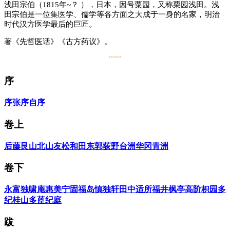
浅田宗伯（1815年~？ ），日本，因号粟园，又称栗园浅田。浅
田宗伯是一位集医学、儒学等各方面之大成于一身的名家，明治
时代汉方医学最后的巨匠。
著《先哲医话》《古方药议》。
......
阅读
1.2万
+
序
序
张序
自序
卷上
后藤艮山
北山友松
和田东郭
荻野台洲
华冈青洲
卷下
永富独啸庵
惠美宁固
福岛慎独轩
田中适所
福井枫亭
高阶枳园
多
纪桂山
多茝纪庭
跋