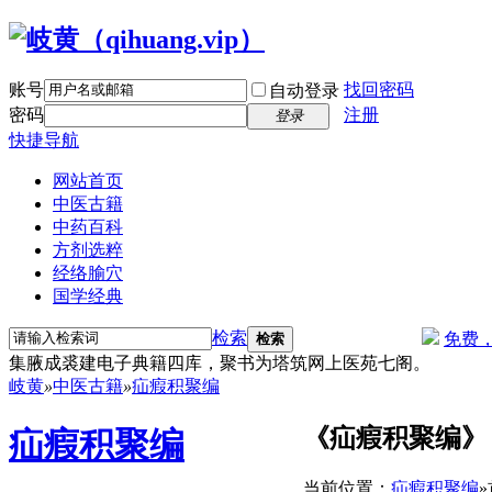
账号
找回密码
自动登录
密码
注册
登录
快捷导航
网站首页
中医古籍
中药百科
方剂选粹
经络腧穴
国学经典
检索
免费
检索
集腋成裘建电子典籍四库，聚书为塔筑网上医苑七阁。
岐黄
»
中医古籍
»
疝瘕积聚编
《疝瘕积聚编》
疝瘕积聚编
当前位置：
疝瘕积聚编
»