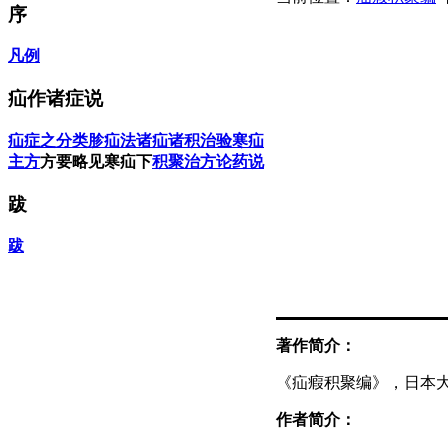
序
凡例
疝作诸症说
疝症之分类
胗疝法
诸疝
诸积
治验
寒疝
主方
方要略见寒疝下
积聚治方论
药说
跋
跋
著作简介：
《疝瘕积聚编》，日本大
作者简介：