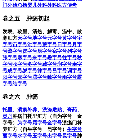
门
外治总括
婴儿外科
外科医方便考
卷之五 肿疡初起
发表、攻里、清热、解毒、温中、散
寒汇方
天字号
地字号
元字号
黄字号
宇
字号
宙字号
洪字号
荒字号
日字号
月字
号
盈字号
昃字号
辰字号
宿字号
列字号
张字号
寒字号
来字号
暑字号
往字号
秋
字号
收字号
冬字号
藏字号
润字号
余字
号
成字号
岁字号
律字号
吕字号
调字号
阳字号
云字号
腾字号
致字号
雨字号
露
字号
结字号
卷之六 肿疡
托里、溃疡补养、洗涤敷贴、膏药、
灵丹
肿疡门托里汇方（自为字号—金
字号）
为字号
霜字号
金字号
溃疡门补
养汇方（自生字号—昆字号）
生字号
丽字号
水字号
玉字号
出字号
昆字号
肿