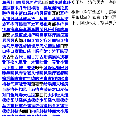
郑玉坛，清代医家。字
黧黑䵟𪒟
白屑风
面游风
目部
眼胞菌毒
眼
胞痰核
眼丹
针眼
椒疮 粟疮
漏睛疮
皮
根据《医宗金鉴》，撰
翻症
目中胬肉
眉心疽
凤眉疽
耳部
耳疔
图形脉证》四卷（附《医
耳疳
风耳
耳衄
耳痔 耳蕈 耳挺
耳结
下，间附己见，指其要
旋耳疮
耳根毒
耳发
耳后疽
鼻部
鼻疔
鼻
疽
鼻痔
鼻疮
鼻渊
鼻䘌
肺风粉刺
酒糟鼻
唇部
龙泉疽
虎须疔
燕窝疮
唇疔
唇疽
茧
唇
唇风
齿部
牙衄
牙宣
牙疔
牙痈
钻牙疳
走马牙疳
䘌齿
龋齿
牙痛总括
重龈
口部
口疮
口糜
鹅口疮
上腭痈
附：辨五味要
诀
舌部
舌胀
舌衄
舌疔
舌疳
瘰疬风
痰核
舌下痰包
重舌 木舌
吐舌 弄舌
小舌
吊下
附，辨舌要诀
喉部
紧喉风
缠喉风
哑瘴喉风
弄舌喉风
慢喉风
喉疳
喉癣
喉
瘤
乳蛾
喉痹
时气缠喉
酒毒喉闭
锁喉毒
梅核气
声哑音嘶
颈项部
结喉痈
夹喉痈
百脉疽
钮扣风
上石疽
失荣证
对口发
偏
对口
鱼尾毒
天柱疽
瘰疬门
太阳经风湿
瘰疬
阳明经痰热瘰疬
少阳经气毒瘰疬
马刀瘰疬
重台瘰疬
筋缩瘰疬
食毒瘰疬
瘰疬总括
内痈门
内痈总括
肺痈
大小肠