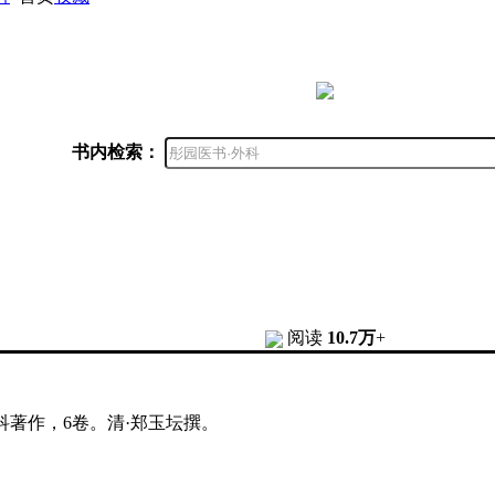
书内检索：
阅读
10.7万
+
科著作，6卷。清·郑玉坛撰。