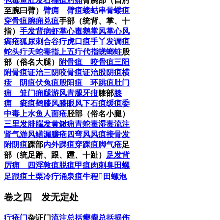
包毒
鱼肚发
石榴疽
肘痈
臂腕部（自肘
至腕曰臂）
臂痈 臂疽
蝼蛄串
骨蝼疽
穿骨疽
腕痈
兑疽
手部（统背、掌、十
指）
手发背
病虾
掌心毒
鹅掌风
掌心风
瘑疮
狐尿刺
合谷疔
虎口疽
手丫发
调疽
蛇头疔
天蛇毒
指上五疔
代指
蜣螂蛀
股
部（俗名大腿）
附骨疽 咬骨疽
三阳
附骨疽证治
三阴咬骨疽证治
股阴疽
横
痃 阴疽
伏兔疽
股阳疽 环跳疽
肚门
痈 箕门痈
腿游风
青腿牙疳
膝部
膝
痈 疵疽
鹤膝风
膝眼风
下石疽
缓疽
委
中毒
上水鱼
人面疮
胫部（俗名小腿）
三里发
腓腨发
黄鳅痈
青蛇毒
湿毒流注
肾气游风
鳝漏
臁疮
四弯风
风疽
接骨发
附阴疽
踝部
内外踝疽
穿踝疽
脚气疮
足
部（统足跗、跟、踵、十趾）
足发背
厉痈 四淫
敦疽
脱疽
甲疽
肉刺
臭田螺
足跟疽
土栗
冷疔
涌泉疽
牛程𨇥
田螺泡
卷之四 发无定处
疔疮门
杂证门
流注总括
瘿瘤总括
损伤