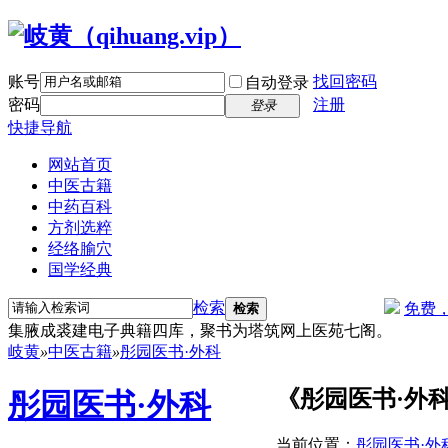
账号
找回密码
自动登录
密码
注册
登录
快捷导航
网站首页
中医古籍
中药百科
方剂选粹
经络腧穴
国学经典
检索
免费
检索
集腋成裘建电子典籍四库，聚书为塔筑网上医苑七阁。
岐黄
»
中医古籍
»
彤园医书·外科
《彤园医书·外科
彤园医书·外科
当前位置：
彤园医书·外