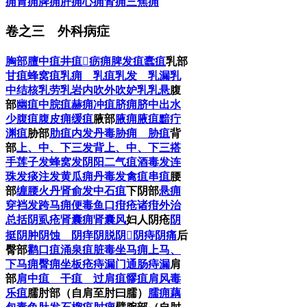
痈
胃痈
脾痈
肝痈
心痈
肾痈
三焦痈
卷之三 外科病症
胸部
膻中疽
井疽
𤷍疬痈
脾发疽
蠹疽
乳部
甘疽
蜂窝疽
乳痈 乳疽
乳发 乳漏
乳
中结核
乳劳
乳岩
内吹
外吹
妒乳
乳悬
腹
部
幽疽
中脘疽
赫痈
冲疽
脐痈
脐中出水
少腹疽
腹皮痈
缓疽
腋部
腋痈
腋疽
黯疔
渊疽
胁部
肋疽
内发丹毒
胁痈 胁疽
背
部
上、中、下三发背
上、中、下三搭
手
莲子发
蜂窝发
阴阳二气疽
酒毒发
连
珠发
痰注发
黄瓜痈
丹毒发
禽疽
串疽
腰
部
缠腰火丹
肾俞发
中石疽
下阴部
悬痈
穿裆发
跨马痈
便毒
鱼口
疳疮
诸疳外治
总括
阴虱疮
肾囊痈
肾囊风
妇人阴疮
阴
挺
阴肿
阴蚀 阴痒
阴脱
阴𤻊
阴痔
阴痛
后
臀部
鹳口疽
涌泉疽
脏毒
坐马痈
上马、
下马痈
臀痈
坐板疮
痔漏门
通肠痔漏
肩
部
肩中疽 干疽 过肩疽
髎疽
肩风毒
乐疽
臑肘部（自肩至肘曰臑）
臑痈
藕