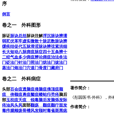
序
例言
卷之一 外科图形
脉证
脉诀总括
脉诀注解
浮沉脉诀
辨濡
弱芤伏革牢虚实微散十脉
迟数脉诀
辨
缓疾结促代五脉
滑涩脉诀
辨弦紧洪细
长大短动八脉
痈疽脉症四十五条
辨十
二经气血多少
痈疽辨论
痈疽治法
灸法
门
砭法门
针法门
照法门
烘法门
拔法门
蒸法门
烙法门
穴道门
骨度门
藏府门
卷之二 外科病症
著作简介：
头部
百会疽
透脑疽
侵脑疽
佛顶疽
额
疽 傍额疽
勇疽
鬓疽
蝼蛄疖
秃疮
脑后
《彤园医书·外科》，外
部
玉枕疽
夭疽 锐毒
脑后发
脑烁
发际
疮
油风
头风
面部
颧疡 颧疽
颧疔
面发
作者简介：
毒
痄腮
颊疡
骨槽风
发颐
时毒
雀斑
黑痣