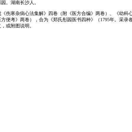
彤园。湖南长沙人。
成《伤寒杂病心法集解》四卷（附《医方合编》两卷）、《幼科
方便考》两卷），合为《郑氏彤园医书四种》（1795年。采录
义，或附图说明。