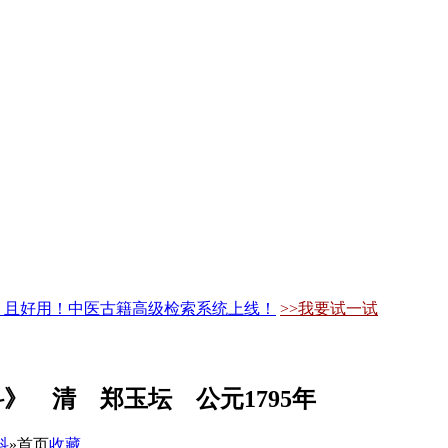
，且好用！中医古籍高级检索系统上线！
>>我要试一试
》 清 郑玉坛 公元1795年
科
»
首页
收藏