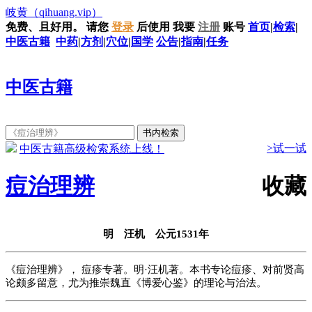
岐黄
（qihuang.vip）
免费、且好用。
请您
登录
后使用
我要
注册
账号
首页
|
检索
|
中医古籍
中药
|
方剂
|
穴位
|
国学
公告
|
指南
|
任务
中医古籍
>试一试
中医古籍高级检索系统上线！
痘治理辨
收藏
明 汪机 公元1531年
《痘治理辨》， 痘疹专著。明·汪机著。本书专论痘疹、对前贤高
论颇多留意，尤为推崇魏直《博爱心鉴》的理论与治法。