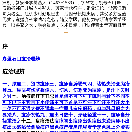
汪机，新安医学奠基人（1463~1539），字省之，别号石山居士，
安徽省祁门县城内朴墅人。其家世代行医，祖父汪轮、父亲汪渭
均为名医。汪机少时勤攻经史，后因母长期患病，其父多方医治
无效，遂抛弃科举功名之心，随父学医。他努力钻研诸家医学经
典，取各家之长，融会贯通，医术日精，很快便青出于蓝而胜于
蓝。不仅治愈了母亲头痛呕吐的疾病，且“行医数十年，活人数万
......
计”，医学著述十余部，《明史李时珍传》说：“吴县张颐、祁门
汪机、杞县李可大、常熟缪希雍，皆精医术”，为当时名冠全国的
序
4位医学大师。
汪机一生究心医学，撰写医学著作，直至古稀之年，仍刻意钻
序
题石山痘治理辨
研，握笔不辍。其著述态度相当谨严，如《伤寒选录》，数十年
始完成，《医学原理》亦8年而成，朝究暮绎，废寝忘食。此外他
痘治理辨
的著作还有《运气易览》《续素问钞》《针灸问对》《脉决刊误
集》《推求师意》《外科理例》《痘治理辩》《本草会编》《医
一、原痘
二、预防痘疹
三、痘疹当辟恶气
四、诸热失治变为疮
读》《内经补注》共13种。其中影响较大者，首推《石山医
疹
五、痘症与伤寒相似
六、伤风、伤寒变为痘疹，是汗下失时
案》。此为门人陈桷“取机诸弟子所记机治疗效益，裒为一集”，
之过
七、治痘疹汗下宜忌
首尾俱不可下
可下
疏利与转下不同
不
全书3卷，尤其是《营卫论》一篇，提出了固定培元学说，奠定了
可下
已下不宜再下
小便清不可下
首尾不可汗下
可汗
不可汗
大小
新安医学流派的理论基础。
二便不可不通
大便不通非一症
婴儿有疾服药，但与乳母服之为
要法
八、痘疹发热
九、痘出日数
十、形证轻重
十一、痘疹当分
阅读
5.4万
+
轻重治之
十二、痘疹治法
痘疮初出
痘疹出迟
痘出未透
痘疹不出
痘出太盛
陷伏倒靥
痘疮黑色
痘疔变黑
痒塌者于形色脉上分虚实