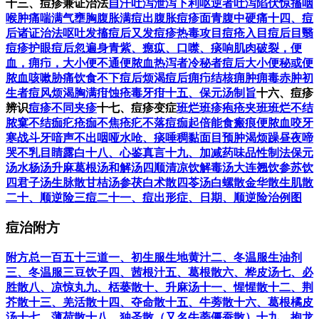
十三、痘疹兼证治法
自汗
吐泻
泄泻
下利呕逆者
吐泻陷伏
惊搐
咽
喉肿痛
喘满气壅
胸腹胀满
痘出腹胀
痘疹面青
腹中硬痛
十四、痘
后诸证治法
呕吐
发搐
痘后又发痘疹
热毒攻目
痘疮入目
痘后目翳
痘疹护眼
痘后忽遍身青紫、瘛疭、口噤、痰响
肌肉破裂，便
血，痈疖，大小便不通
便脓血
热泻者
冷秘者
痘后大小便秘或便
脓血
咳嗽胁痛饮食不下
痘后烦渴
痘后痈疖
结核痈肿
痈毒赤肿初
生者
痘风
烦渴胸满
疳蚀疮毒
牙疳
十五、保元汤制旨
十六、痘疹
辨识
痘疹不同
夹疹
十七、痘疹变症
班烂
班疹
疱疮
夹班班烂
不结
脓窠
不结痂疕
疮痂不焦
疮疕不落
痘痂起倍能食
瘢痕
便脓血
咬牙
寒战斗牙
喑声不出
咽哑水呛、痰唾稠黏
面目预肿
渴
烦躁
昼夜啼
哭
不乳
目睛露白
十八、心鉴真言
十九、加减药味品性制法
保元
汤
水杨汤
升麻葛根汤
和解汤
四顺清凉饮
解毒汤
大连翘饮
参苏饮
四君子汤
生脉散
甘桔汤
参茯白术散
四苓汤
白螺散
金华散
生肌散
二十、顺逆险三痘
二十一、痘出形症、日期、顺逆险治例图
痘治附方
附方总一百五十三道
一、初生服生地黄汁
二、冬温服生油剂
三、冬温服三豆饮子
四、茜根汁
五、葛根散
六、桦皮汤
七、必
胜散
八、凉惊丸
九、栝蒌散
十、升麻汤
十一、惺惺散
十二、荆
芥散
十三、羌活散
十四、夺命散
十五、牛蒡散
十六、葛根橘皮
汤
十七、薄荷散
十八、独圣散（又名牛蒡僵蚕散）
十九、抱龙