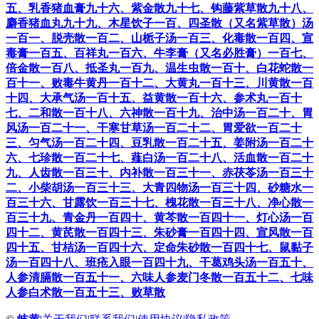
五、乳香猪血膏
九十六、紫金散
九十七、钩藤紫草散
九十八、
麝香猪血丸
九十九、木星饮子
一百、四圣散（又名紫草散）汤
一百一、脱壳散
一百二、山栀子汤
一百三、化毒散
一百四、宣
毒膏
一百五、百祥丸
一百六、牛李膏（又名必胜膏）
一百七、
倍金散
一百八、抵圣丸
一百九、温生虫散
一百十、白花蛇散
一
百十一、败毒牛黄丹
一百十二、大黄丸
一百十三、川黄散
一百
十四、大承气汤
一百十五、益黄散
一百十六、参术丸
一百十
七、二和散
一百十八、六神散
一百十九、治中汤
一百二十、胃
风汤
一百二十一、干寒甘草汤
一百二十二、胃爱欲
一百二十
三、匀气汤
一百二十四、豆乳散
一百二十五、姜附汤
一百二十
六、七珍散
一百二十七、薤白汤
一百二十八、活血散
一百二十
九、人齿散
一百三十、内补散
一百三十一、赤茯苓汤
一百三十
二、小柴胡汤
一百三十三、大青四物汤
一百三十四、砂糖水
一
百三十六、甘露饮
一百三十七、槐花散
一百三十八、净心散
一
百三十九、青金丹
一百四十、黄芩散
一百四十一、灯心汤
一百
四十二、黄芪散
一百四十三、朱砂膏
一百四十四、宣风散
一百
四十五、甘桔汤
一百四十六、定命朱砂散
一百四十七、鼠黏子
汤
一百四十八、班疮入眼
一百四十九、干葛鸡头汤
一百五十、
人参清膈散
一百五十一、六味人参麦门冬散
一百五十二、七味
人参白术散
一百五十三、败草散