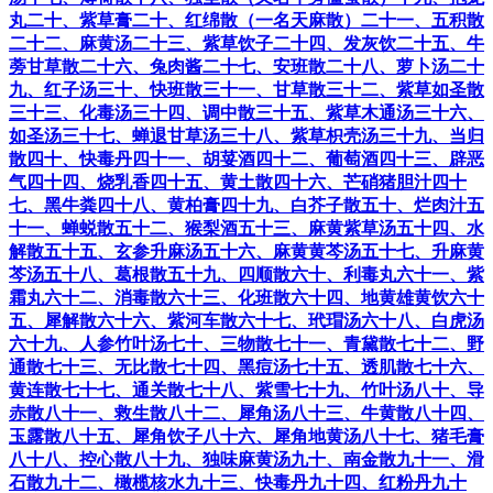
丸
二十、紫草膏
二十、红绵散（一名天麻散）
二十一、五积散
二十二、麻黄汤
二十三、紫草饮子
二十四、发灰饮
二十五、牛
蒡甘草散
二十六、兔肉酱
二十七、安班散
二十八、萝卜汤
二十
九、红子汤
三十、快班散
三十一、甘草散
三十二、紫草如圣散
三十三、化毒汤
三十四、调中散
三十五、紫草木通汤
三十六、
如圣汤
三十七、蝉退甘草汤
三十八、紫草枳壳汤
三十九、当归
散
四十、快毒丹
四十一、胡荽酒
四十二、葡萄酒
四十三、辟恶
气
四十四、烧乳香
四十五、黄土散
四十六、芒硝猪胆汁
四十
七、黑牛粪
四十八、黄柏膏
四十九、白芥子散
五十、烂肉汁
五
十一、蝉蜕散
五十二、猴梨酒
五十三、麻黄紫草汤
五十四、水
解散
五十五、玄参升麻汤
五十六、麻黄黄芩汤
五十七、升麻黄
芩汤
五十八、葛根散
五十九、四顺散
六十、利毒丸
六十一、紫
霜丸
六十二、消毒散
六十三、化班散
六十四、地黄雄黄饮
六十
五、犀解散
六十六、紫河车散
六十七、玳瑁汤
六十八、白虎汤
六十九、人参竹叶汤
七十、三物散
七十一、青黛散
七十二、野
通散
七十三、无比散
七十四、黑痘汤
七十五、透肌散
七十六、
黄连散
七十七、通关散
七十八、紫雪
七十九、竹叶汤
八十、导
赤散
八十一、救生散
八十二、犀角汤
八十三、牛黄散
八十四、
玉露散
八十五、犀角饮子
八十六、犀角地黄汤
八十七、猪毛膏
八十八、控心散
八十九、独味麻黄汤
九十、南金散
九十一、滑
石散
九十二、橄榄核水
九十三、快毒丹
九十四、红粉丹
九十