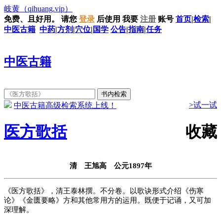
岐黄
（qihuang.vip）
免费、且好用。
请您
登录
后使用
我要
注册
账号
首页
|
检索
|
中医古籍
中药
|
方剂
|
穴位
|
国学
公告
|
指南
|
任务
中医古籍
>试一试
中医古籍高级检索系统上线！
医方歌括
收藏
清 王旭高 公元1897年
《医方歌括》，清王泰林撰。不分卷。以歌诀形式介绍《伤寒
论》《金匮要略》方和其他常用方的运用。既便于记诵，又可加
深理解。