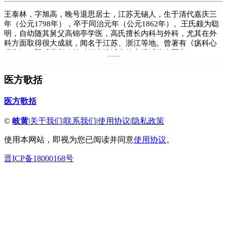
王泰林，字旭高，晚号退思居士，江苏无锡人，生于清代嘉庆三
年（公元1798年），卒于同治元年（公元1862年）。王氏颇为聪
明，自幼随其舅父高锦亭学医，高氏擅长内科与外科，尤其在外
科方面取得很大成就，闻名于江苏、浙江等地。曾著有《疡科心
得集》，即后世所称外科三大流派中的心得派代表医家。
......
王氏治学十分严谨，强调于古书则研究古训，于后人之书则分别
医方歌括
疑似，能够兼取众家之长，全面了解与掌握。著有《疡科心得
集》《退思集类方歌括》《医方证治汇编歌诀》《增订医方歌
诀》《医方歌诀》《薛氏湿热病歌诀》《环溪草堂医案》《王旭
医方歌括
高医案》《医学刍言》等。
©
岐黄
|
关于我们
|
联系我们
|
使用协议
|
隐私政策
阅读
0.3万
+
使用本网站，即视为您已阅读并同意
使用协议
。
晋ICP备18000168号