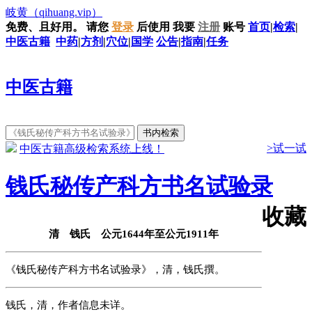
岐黄
（qihuang.vip）
免费、且好用。
请您
登录
后使用
我要
注册
账号
首页
|
检索
|
中医古籍
中药
|
方剂
|
穴位
|
国学
公告
|
指南
|
任务
中医古籍
>试一试
中医古籍高级检索系统上线！
钱氏秘传产科方书名试验录
收藏
清 钱氏 公元1644年至公元1911年
《钱氏秘传产科方书名试验录》，清，钱氏撰。
钱氏，清，作者信息未详。