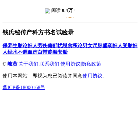
阅读
0.4万
+
......
钱氏秘传产科方书名试验录
保养生胎论
妇人劳伤偏郁忧思食积论
男女尺脉盛弱
妇人受胎
妇
人经水不调
血虚白带
崩漏
安胎
©
岐黄
|
关于我们
|
联系我们
|
使用协议
|
隐私政策
使用本网站，即视为您已阅读并同意
使用协议
。
晋ICP备18000168号