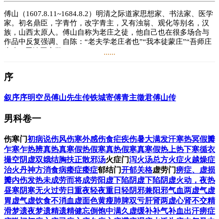
傅山（1607.8.11~1684.8.2）明清之际道家思想家、书法家、医学
家。初名鼎臣，字青竹，改字青主，又有浊翁、观化等别名，汉
族，山西太原人。傅山自称为老庄之徒，他自己也在很多场合与
作品中反复强调、自陈：“老夫学老庄者也”“我本徒蒙庄”“吾师庄
先生”“吾漆园家学”。
......
傅山于学无所不通，经史之外，兼通先秦诸子，又长于书画、医
序
学。著有《霜红龛集》等。一些武侠小说里，傅山被描写为武侠
高手。他是著名的道家学者，哲学、医学、内丹、儒学、佛学、
诗歌、书法、绘画、金石、武术、考据等无所不通。他被认为是
叙
序
序
明空员傅山先生传
铁城寄傅青主
徵君傅山传
明末清初保持民族气节的典范人物。傅青主与顾炎武、黄宗羲、
王夫之、李颙、颜元一起被梁启超称为“清初六大师”。著有《傅
男科卷一
青主女科》《傅青主男科》等传世之作，在当时有“医圣”之名。
《清史稿》卷五百一有传。
伤寒门
初病说
伤风
伤寒
外感
伤食
疟疾
伤暑
大满
发汗
寒热冥假瓣
乍寒乍热辨
真热
真寒
假热
假寒
真热假寒
真寒假热
上热下寒
循衣
傅山在医学上有着巨大的成就，他内科、妇科、儿科、外科均有
很高的医术，而尤以妇科为最，在中医药史上有“大师”级地位。
撮空
阴虚双娥
结胸
扶正散邪汤
火症门
泻火汤总方
火症
火越
燥症
临床基础上有理论著作《外经微言》，专科著作《傅青主女科》
治火丹神方
消食病
痿症
痿症
郁结门
开郁
关格
虚劳门
痨症、虚损
《傅青主男科》 《青囊秘诀》（外科），综合性临床著作《辩证
瓣
内伤发热
未成劳而将成劳
阳虚下陷
阴虚下陷
阴虚火动，夜热
录》 《大小诸症方论》 《石室秘录》。《辞海·医药卫生分册》
昼寒
阴寒无火
过劳
日重夜轻
夜重日轻
阴邪兼阳邪
气血两虚
气虚
共收中医中药学界重要人物71人，其中山西仅有一人，即傅山，
胃虚
气虚饮食不消
血虚面色黄瘦
肺脾双亏
肝肾两虚
心肾不交
精
他也是其中精通经史并兼工书画的七八人之一。傅山以《傅青主
滑梦遗
夜梦遗精
遗精健忘
倒饱中满
久虚缓补
补气
补血
出汗
痨症
女科》一书闻名于世，但实际上，他的医学造诣是很全面的，并