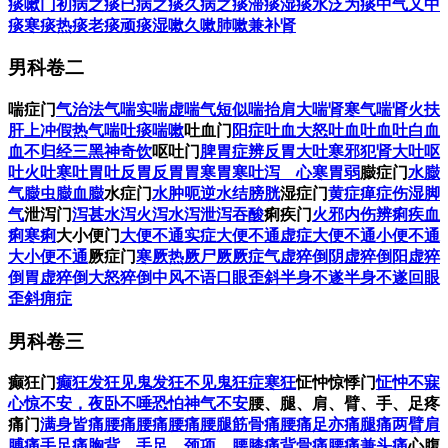
痰嗽门
初病之痰
已病之痰
久病之痰
滞痰
湿痰
水泛为痰
中气又中
非只精于妇科。《女科》是临床实用价值颇高的中医妇科典籍之
痰
寒痰
热痰
老痰
顽痰
湿嗽
久嗽
肺嗽兼补肾
一，常为后代医师临证所应用。《傅青主女科》继承了清朝以前
历代医学家关于妇产科学的学说，并结合自己的临床经验，提出
男科卷二
了很多有独特风格的学术见解，是一部颇有建树的妇科专著，其
内容体例及所用方药，与其它妇科书都大不相同。他把所有妇产
科疾病，分列在调经、种子、血崩、鬼胎、带下、妊娠、小产、
喘症门
气治法
气喘
实喘
虚喘
气短似喘
抬肩大喘
肾寒气喘
肾火扶
难产、正产、产后及生化编等15项下，内容涉及整个妇产科领
肝上冲
假热气喘吐痰
喘嗽
吐血门
阳症吐血
大怒吐血
吐血
吐白血
域。（本段摘自：周岳君“傅山的医学成就”讲座）
血不归经
三黑神奇饮
呕吐门
脾胃症辨
反胃大吐
寒邪犯肾大吐
呕
吐
火吐
寒吐
胃吐
反胃
反胃
胃寒
胃寒吐泻 心寒胃弱
臌症门
水臌
阅读
4.4万
+
气臌
虫臌
血臌
水症门
水肿
呃逆
水结膀胱
湿症门
黄症
瘅症
伤湿
脚
气
泄泻门
泻甚
水泻
火泻
水泻
泄泻吞酸
痢疾门
火邪内伤辨
痢疾
血
痢
寒痢
大小便门
大便不通
实症大便不通
虚症大便不通
小便不通
大小便不通
厥症门
寒厥
热厥
尸厥
厥症
气虚猝倒
阴虚猝倒
阳虚猝
倒
胃虚猝倒
大怒猝倒
中风不语
口眼歪斜
半身不遂
半身不遂回眼
歪斜
痈症
男科卷三
癫狂门
癫狂
发狂见鬼
发狂不见鬼
狂症
寒狂
怔忡惊悸门
怔忡不寐
心惊不安，夜卧不唾
恐怕
神气不安
腰、腿、肩、臂、手、足疼
痛门
满身皆痛
腰痛
腰痛
腰痛
腰腿筋骨痛
腰痛足亦痛
腿痛
两臂肩
膊痛
手足痛
胸背、手足、颈项、腰膝痛
背骨痛
腰痛兼头痛
心腹