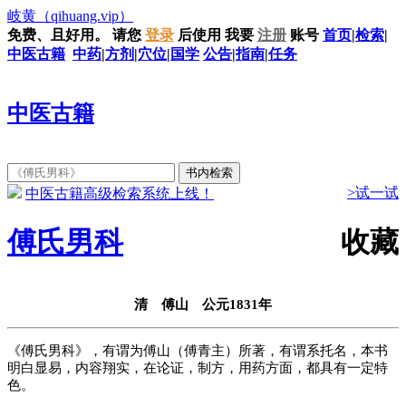
岐黄
（qihuang.vip）
免费、且好用。
请您
登录
后使用
我要
注册
账号
首页
|
检索
|
中医古籍
中药
|
方剂
|
穴位
|
国学
公告
|
指南
|
任务
中医古籍
>试一试
中医古籍高级检索系统上线！
傅氏男科
收藏
清 傅山 公元1831年
《傅氏男科》，有谓为傅山（傅青主）所著，有谓系托名，本书
明白显易，内容翔实，在论证，制方，用药方面，都具有一定特
色。