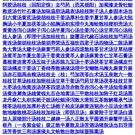
阿胶汤
桂枝（回阳定惊）去芍药（恐其损阳）加蜀漆龙骨牡蛎
救逆汤
竹叶石膏汤
加味温胆汤
疏表汤
桂枝附子汤
人参固本汤
当
归六黄汤
黄芪汤
柴胡桂枝干姜汤
厚朴生姜半夏甘草人参汤
大陷
胸汤
小半夏加茯苓汤
小陷胸汤
枳实理中丸
海蛤散
桔梗枳壳汤
大
黄黄连泻心汤
附子泻心汤
半夏泻心汤
生姜泻心汤
甘草泻心汤
桂
枝人参汤（即理中汤加桂枝也）
旋覆花代赭石汤
桂枝加芍药汤
黄连汤
柴胡桂枝汤
柴胡养荣汤
五福饮
四君子汤
四物汤
二陈汤
犀
角大青汤
大建中汤
麻黄芍药人参汤
四逆散
桂苓甘术汤
甘草桔梗
汤
黄芩加半夏生姜汤
干姜黄连黄芩人参汤
麻黄杏仁甘草石膏汤
葛根黄连黄芩汤
五味子汤
苏陈九宝汤
十枣汤
茯苓甘草汤
橘皮竹
茹汤
橘皮干姜汤
丁香柿蒂散
涤痰汤
理中安蛔散
乌梅丸
麻黄升麻
汤
赤石脂禹余粮汤
桂枝去（桂）芍加茯苓白术汤
玉泉散
六一散
桂枝甘草汤
桂枝加附桂汤
甘草干姜汤
芍药甘草汤
茯苓桂枝甘草
大枣汤
生地黄连汤
茯苓四逆汤
导赤散
导赤泻心各半汤
知母麻黄
汤
黄连犀角汤
雄黄锐丸
百合地黄汤
三甲散
桂枝加附子红花汤
黑
龙丹
麻仁丸
枳实栀子豉汤
牡蛎泽泻散
大营煎
五苓散
解毒承气汤
猪苓汤
桂枝加厚朴杏仁汤
栀子柏皮汤
麻黄连轺赤小豆汤
全沸草
散
地榆散
桃花汤
桂枝加桂汤（即阴旦汤）
麻黄附子甘草汤
白通
加人尿猪胆汁汤
桂枝二越婢一汤
八正散
太平圆酒
升麻鳖甲汤
玉
枢丹（一名紫金锭）
拨正散
半夏散及汤
苦酒汤
猪肤汤
当归导滞
汤
芳香饮
三和汤
滚痰丸
文蛤散
白散
加味茵陈蒿汤