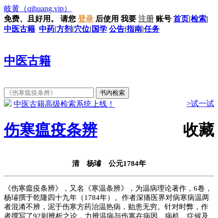
岐黄
（qihuang.vip）
免费、且好用。
请您
登录
后使用
我要
注册
账号
首页
|
检索
|
中医古籍
中药
|
方剂
|
穴位
|
国学
公告
|
指南
|
任务
中医古籍
>试一试
中医古籍高级检索系统上线！
伤寒瘟疫条辨
收藏
清 杨璿 公元1784年
《伤寒瘟疫条辨》，又名《寒温条辨》，为温病理论著作，6卷，
杨璿撰于乾隆四十九年（1784年）。作者深痛医界对病寒病温两
者混淆不辨，泥于伤寒方药治温热病，贻患无穷。针对时弊，作
者撰写了92则辨析之论，力辨温病与伤寒在病因、病机、症候及