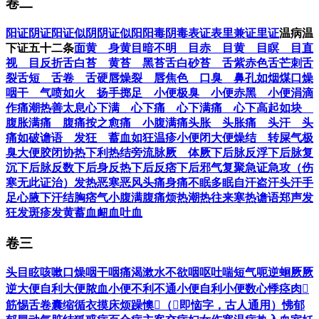
卷二
阳证
阴证
阳证似阴
阴证似阳
阳毒阴毒
表证
表里兼证
里证
温病温
下证五十二条
面黄 身黄
目暗不明 目赤 目黄 目瞑 目直
视 目反折
舌白苔 黄苔 黑苔
舌白砂苔 舌紫赤色
舌芒刺
舌
裂
舌短 舌卷 舌硬
唇燥裂 唇焦色 口臭 鼻孔如烟煤
口燥
咽干 气喷如火 扬手掷足 小便极臭 小便赤黑 小便涓滴
作痛
潮热
善太息
心下满 心下痛 心下满痛 心下高起如块
腹胀满痛 腹痛按之愈痛 小腹满痛
头胀 头胀痛 头汗 头
痛如破
谵语 发狂 蓄血如狂
温疹
小便闭
大便燥结 转屎气极
臭
大便胶闭
协热下利
热结旁流
脉厥 体厥
下后脉反浮
下后脉复
沉
下后脉反数
下后身反热
下后反痞
下后邪气复聚
急证急攻（伤
寒无此证治）
发热
恶寒
恶风
头痛
身痛
不眠
多眠
自汗
盗汗
头汗
手
足心腋下汗
结胸痞气
小腹满
腹痛
烦热
潮热
往来寒热
谵语
郑声
发
狂
发斑疹
发黄
蓄血
衄血
吐血
卷三
头目眩
咳嗽
口燥咽干
咽痛
渴
漱水不欲咽
呕吐
喘
短气
呃逆
蛔厥
厥
逆
大便自利
大便脓血
小便不利不通
小便自利
小便数
心悸
痉
肉𥆧
筋惕
舌卷囊缩
循衣摸床
烦躁
懊𢙐（𢙐即恼字，古人通用）
怫郁