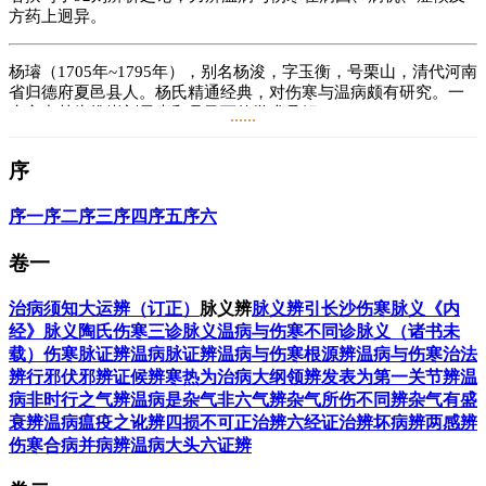
方药上迥异。
杨璿（1705年~1795年），别名杨浚，字玉衡，号栗山，清代河南
省归德府夏邑县人。杨氏精通经典，对伤寒与温病颇有研究。一
生之中甚为推崇刘元素和吴又可的学术见解。
......
著有《伤寒瘟疫条辨眉批》《温病条辨医方撮要》。
序
阅读
16.2万
+
序一
序二
序三
序四
序五
序六
卷一
治病须知大运辨（订正）
脉义辨
脉义辨引
长沙伤寒脉义
《内
经》脉义
陶氏伤寒三诊脉义
温病与伤寒不同诊脉义（诸书未
载）
伤寒脉证辨
温病脉证辨
温病与伤寒根源辨
温病与伤寒治法
辨
行邪伏邪辨
证候辨
寒热为治病大纲领辨
发表为第一关节辨
温
病非时行之气辨
温病是杂气非六气辨
杂气所伤不同辨
杂气有盛
衰辨
温病瘟疫之讹辨
四损不可正治辨
六经证治辨
坏病辨
两感辨
伤寒合病并病辨
温病大头六证辨