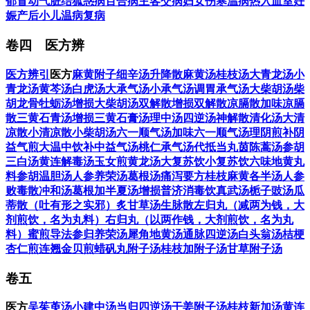
郁冒
动气
脏结
狐惑病
百合病
主客交病
妇女伤寒温病
热入血室
妊
娠
产后
小儿温病
复病
卷四 医方辨
医方辨引
医方
麻黄附子细辛汤
升降散
麻黄汤
桂枝汤
大青龙汤
小
青龙汤
黄芩汤
白虎汤
大承气汤
小承气汤
调胃承气汤
大柴胡汤
柴
胡龙骨牡蛎汤
增损大柴胡汤
双解散
增损双解散
凉膈散
加味凉膈
散
三黄石青汤
增损三黄石膏汤
理中汤
四逆汤
神解散
清化汤
大清
凉散
小清凉散
小柴胡汤
六一顺气汤
加味六一顺气汤
理阴煎
补阴
益气煎
大温中饮
补中益气汤
桃仁承气汤
代抵当丸
茵陈蒿汤
参胡
三白汤
黄连解毒汤
玉女煎
黄龙汤
大复苏饮
小复苏饮
六味地黄丸
料
参胡温胆汤
人参养荣汤
葛根汤
痛泻要方
桂枝麻黄各半汤
人参
败毒散
冲和汤
葛根加半夏汤
增损普济消毒饮
真武汤
栀子豉汤
瓜
蒂散（吐有形之实邪）
炙甘草汤
生脉散
左归丸（减两为钱，大
剂煎饮，名为丸料）
右归丸（以两作钱，大剂煎饮，名为丸
料）
蜜煎导法
参归养荣汤
犀角地黄汤
通脉四逆汤
白头翁汤
桔梗
杏仁煎
连翘金贝煎
蜡矾丸
附子汤
桂枝加附子汤
甘草附子汤
卷五
医方
吴茱萸汤
小建中汤
当归四逆汤
干姜附子汤
桂枝新加汤
黄连