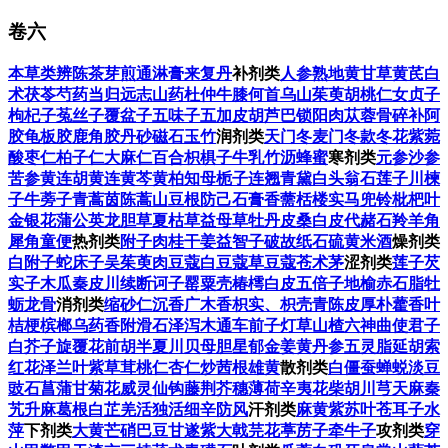
卷六
本草类辨
陈茶芽煎
通淋膏
来复丹
补剂类
人参
熟地黄
甘草
黄芪
白
术
茯苓
芍药
当归
远志
山药
杜仲
牛膝
何首乌
山茱萸
胡桃仁
女贞子
枸杞子
菟丝子
覆盆子
五味子
五加皮
胡芦巴
锁阳
肉苁蓉
骨碎补
阿
胶
龟板胶
鹿角胶
丹砂
磁石
玉竹
润剂类
天门冬
麦门冬
款冬花
紫菀
酸枣仁
柏子仁
大麻仁
百合
枳椇子
牛乳
竹沥
蜂蜜
寒剂类
元参
沙参
苦参
黄连
胡黄连
黄芩
黄柏
知母
栀子
连翘
青黛
白头翁
石莲子
川楝
子
牛蒡子
青蒿
茵陈蒿
山豆根
防己
石膏
香薷
栝楼实
马兜铃
枇杷叶
金银花
蒲公英
龙胆草
夏枯草
益母草
牡丹皮
桑白皮
代赭石
羚羊角
犀角
童便
热剂类
附子
肉桂
干姜
益智子
破故纸
石硫黄
米酒
燥剂类
白附子
蛇床子
吴茱萸
肉豆蔻
白豆蔻
草豆蔻
苍术茅
涩剂类
莲子
芡
实子
木瓜
秦皮
川续断
诃子
罂粟壳
椿樗白皮
五倍子
地榆
赤石脂
牡
蛎
龙骨
消剂类
缩砂仁
沉香
广木香
枳实、枳壳
青陈皮
厚朴
藿香叶
桔梗
槟榔
乌药
香附
滑石
泽泻
木通
车前子
灯草
山楂
六神曲
使君子
白芥子
旋覆花
前胡
半夏
川贝母
胆星
郁金
姜黄
丹参
五灵脂
延胡索
红花
泽兰叶
紫草茸
桃仁
杏仁炒
茜根
雄黄
散剂类
白僵蚕
蝉蜕
淡豆
豉
石菖蒲
甘菊花
威灵仙
钩藤
荆芥穗
薄荷
辛夷花
柴胡
川芎
天麻
秦
艽
升麻
葛根
白芷
羌活
独活
细辛
防风
汗剂类
麻黄
紫苏叶
苍耳子
水
萍
下剂类
大黄
芒硝
巴豆
甘遂
紫大戟
芫花
葶苈子
牵牛子
攻剂类
穿