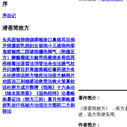
序
序
自记
潜斋简效方
头风
面皱
肺痈
痰哮
喉疹
口鼻病
耳目病
牙病
瘰疬
乳病
妇女诸病
小儿诸病
拘挛
鬼箭
魅惑
二阴诸病
臁疮
脚气（附缠足
方）
癣
癜
瘤
痣
大衄
秃疮
腋痈
多骨疽
恶
疮
移毒法
退胬法
消管法
杀虫法
腋气
杖
丹
闪朒
瞽目
肝胃腹痛
截疟膏
药酒方
灸
火论
痨病说附方
慎疾法
治疫方
解鸦片
劝医说三则
稳婆说
救荒法
救火策
寡欲
说
杜痨方
成方弊
辨《指南》十六条
论
《续名医类案》
《温热经纬》论暑略
著作简介：
急暑证治（附方三则）
夏月伤寒略
瘰
疬乳岩疔疮秘方
治流注方
围药二方
刺
《潜斋简效方》 ，医方
痧法
述，选方简便实用。
作者简介：