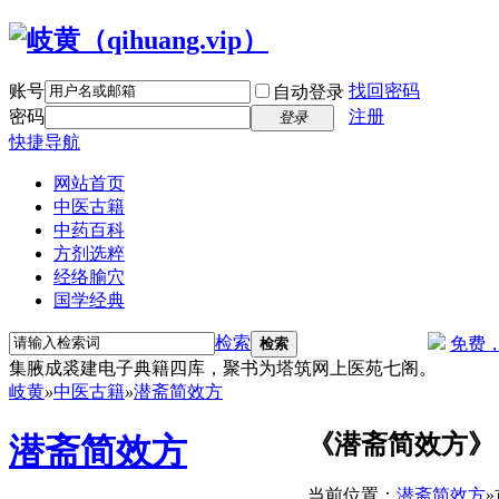
账号
找回密码
自动登录
密码
注册
登录
快捷导航
网站首页
中医古籍
中药百科
方剂选粹
经络腧穴
国学经典
检索
免费
检索
集腋成裘建电子典籍四库，聚书为塔筑网上医苑七阁。
岐黄
»
中医古籍
»
潜斋简效方
《潜斋简效方》
潜斋简效方
当前位置：
潜斋简效方
»