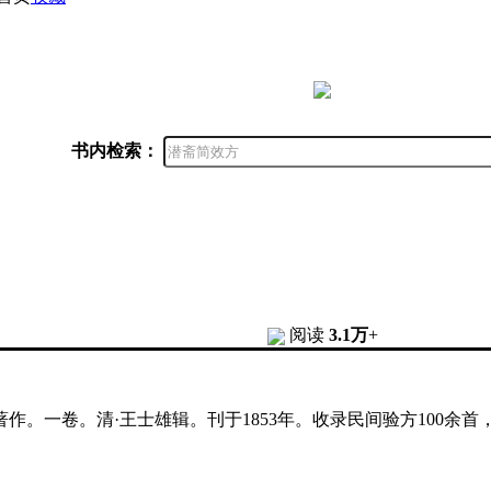
书内检索：
阅读
3.1万
+
著作。一卷。清·王士雄辑。刊于1853年。收录民间验方100余