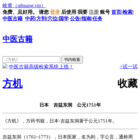
岐黄
（qihuang.vip）
免费、且好用。
请您
登录
后使用
我要
注册
账号
首页
|
检索
|
中医古籍
中药
|
方剂
|
穴位
|
国学
公告
|
指南
|
任务
中医古籍
>试一试
中医古籍高级检索系统上线！
方机
收藏
日本 吉益东洞 公元1751年
《方机》，方药书籍，日本·吉益东洞著于公元1751年。
吉益东洞（1702~1773），日本医家，名为则，字公言，通称周