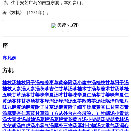
助。生于安艺广岛的吉益东洞，本姓畠山。
著《方机》（1751年）。
阅读
7.3万
+
......
序
序
凡例
方机
桂枝汤
桂枝附子汤
桂姜枣草黄辛附汤
小建中汤
桂枝甘草附子汤
桂枝人参汤
人参汤
茯苓杏仁甘草汤
苓桂术甘汤
苓姜术甘汤
苓桂
五味甘草汤
苓甘姜味辛夏汤
芩甘姜味辛夏仁汤
苓甘姜味辛夏仁
黄汤
苓桂甘枣汤
茯苓泽泻汤
泽泻汤
五苓散
猪苓汤
牡蛎泽泻散
八
味丸
麻黄汤
麻黄附子甘草汤
麻黄附子细辛汤
麻黄杏仁甘草石膏
汤
麻黄杏仁薏苡甘草汤（方从外台古今录验。）
牡蛎汤
小青龙
汤
大青龙汤
越婢汤
葛根汤
葛根黄芩黄连汤
小柴胡汤
柴胡姜桂汤
大柴胡汤
白虎汤
小承气汤
厚朴三物汤
厚朴七物汤
大承气汤
泻心