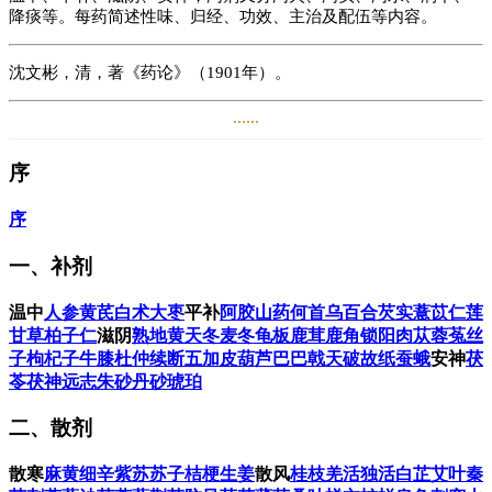
降痰等。每药简述性味、归经、功效、主治及配伍等内容。
沈文彬，清，著《药论》（1901年）。
......
阅读
6.7万
+
序
序
一、补剂
温中
人参
黄芪
白术
大枣
平补
阿胶
山药
何首乌
百合
芡实
薏苡仁
莲
甘草
柏子仁
滋阴
熟地黄
天冬
麦冬
龟板
鹿茸
鹿角
锁阳
肉苁蓉
菟丝
子
枸杞子
牛膝
杜仲
续断
五加皮
葫芦巴
巴戟天
破故纸
蚕蛾
安神
茯
苓
茯神
远志
朱砂
丹砂
琥珀
二、散剂
散寒
麻黄
细辛
紫苏
苏子
桔梗
生姜
散风
桂枝
羌活
独活
白芷
艾叶
秦