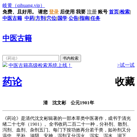
岐黄
（qihuang.vip）
免费、且好用。
请您
登录
后使用
我要
注册
账号
首页
|
检索
|
中医古籍
中药
|
方剂
|
穴位
|
国学
公告
|
指南
|
任务
中医古籍
>试一试
中医古籍高级检索系统上线！
药论
收藏
清 沈文彬 公元1901年
《药论》是清代沈文彬辑著的一部本草类中医著作，成书于清光
绪二十七年（1901）。全书收药二百二十一种，分补剂、散剂、
泻剂、血剂、杂剂五门。每门下按功效再分若干类，如补剂又分
温中、平补、滋阴、安神，泻剂又分泻火、泻实、泻水、润下、