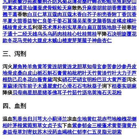
艽
刺蒺藜
沙苑蒺藜
荆芥
防风
菊花
薄荷
桑叶
蝉衣
蛇蜕
皂角刺
穿山
甲
藁本
威灵仙
僵蚕
虎骨
蜈蚣
天麻
散热
升麻
柴胡
前胡
香薷
藿香
连
翘
干葛
香散
白豆仁
草豆蔻
肉豆蔻
木香
白芥子
枳壳
香附
丁香
沉香
半夏
大茴香
益智仁
良姜
干姜
石菖蒲
吴茱萸
龙脑香
陈皮
橘皮
橘叶
橘核
青皮
木瓜
利湿
苍术
厚朴
枳实
草果
白扁豆
茵陈
地肤子
祛寒
附
子通十二经
天雄
乌头
乌药
肉桂
桂心
牡桂
筒桂
平降
石决明
旋覆花
款冬花
马兜铃
大腹皮
木贼
山楂
麦芽
莱菔子
神曲
杏仁
三、泻剂
泻火
犀角
羚羊角
黄芩
黄连
胡黄连
龙胆草
知母
玄参
苦参
沙参
丹皮
地骨皮
桑白皮
山栀
石斛
石膏
黄柏
枇杷叶
天竹黄
淡竹叶
大力子
芦
根
防己
忍冬花
白薇
青黛
泻实
硝石
芒硝
玄明粉
巴豆
大黄
芦荟
泻水
萆薢
泽泻
车前子
木通
瞿麦
灯心
滑石
石韦
秋葵子
润下
栝蒌实
胡麻
降痰
贝母
南星
胆星
猪苓
佛耳子
竹茹
竹沥
皂荚
海石
天花粉
四、血剂
温血
乳香
当归
川芎
大小蓟
泽兰
凉血
生地黄
红花
赤芍
地榆
槐花
侧
柏叶
茅根
紫菀
剪草
女贞子实
下血
紫参
郁金
三棱
蓬术
黄姜
蒲黄
丹
参
益母草
刘寄奴
苏木
没药
血竭
桃仁
郁李仁
五灵脂
元胡索