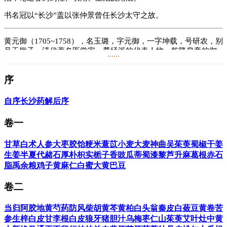
书名冠以“长沙”盖以张仲景曾任长沙太守之故。
黄元御（1705~1758），名玉璐，字元御，一字坤载，号研农，别
号玉楸子。清代著名医学家，尊经派的代表人物。乾隆皇帝的御
......
医，乾隆皇帝亲书“妙悟岐黄”褒奖其学识，亲书“仁道药济”概括
其一生。他继承和发展了博大精深的祖国医学理论，对后世医家
序
影响深远，被誉为“黄药师”、“一代宗师”，清军四川军医馆——
久真堂的祖师爷。
自序
长沙药解后序
黄元御的著作，已知有十四种，医籍十一种，已刊行八种：《伤
寒悬解》《金匮悬解》《四圣悬枢》《四圣心源》《长沙药解》
卷一
《伤寒说义》《素灵微蕴》《玉揪药解》，未刊行三种：《素问
悬解》《灵枢悬解》《难经悬解》，另外尚有《周易悬象》《道
甘草
白术
人参
大枣
胶饴
粳米
薏苡
小麦
大麦
神曲
吴茱萸
蜀椒
干姜
德经悬解》《玉揪子堂稿》等非医学著作三种，这充分说明了黄
生姜
半夏
代赭石
厚朴
枳实
栀子
香豉
瓜蒂
蜀漆
黎芦
升麻
葛根
赤石
氏熟谙黄老之学，精通象数易，而古代的《周易》中也没有直接
谈到医。至明·张介宾才直接认为医乃是易用以研究人体之学。将
脂
禹余粮
鸡子黄
麻仁
白蜜
大黄
巴豆
医纳于易体系中。故此，黄氏是继景岳之后，又一位
集“易”与“医”于一体之大成者。
卷二
阅读
16.7万
+
当归
阿胶
地黄
芍药
防风
柴胡
黄芩
黄柏
白头翁
秦皮
白蔹
豆黄卷
苦
参
生梓白皮
甘李根白皮
狼牙
猪胆汁
乌梅
枣仁
山茱萸
艾叶
灶中黄