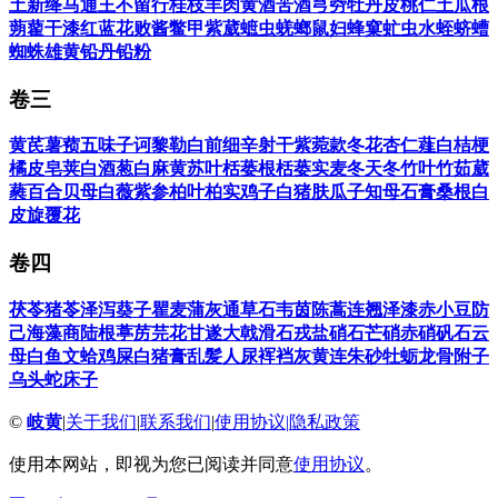
土
新绛
马通
王不留行
桂枝
羊肉
黄酒
苦酒
芎䓖
牡丹皮
桃仁
土瓜根
蒴藋
干漆
红蓝花
败酱
鳖甲
紫葳
蟅虫
蜣螂
鼠妇
蜂窠
虻虫
水蛭
蛴螬
蜘蛛
雄黄
铅丹
铅粉
卷三
黄芪
薯蓣
五味子
诃黎勒
白前
细辛
射干
紫菀
款冬花
杏仁
薤白
桔梗
橘皮
皂荚
白酒
葱白
麻黄
苏叶
栝蒌根
栝蒌实
麦冬
天冬
竹叶
竹茹
葳
蕤
百合
贝母
白薇
紫参
柏叶
柏实
鸡子白
猪肤
瓜子
知母
石膏
桑根白
皮
旋覆花
卷四
茯苓
猪苓
泽泻
葵子
瞿麦
蒲灰
通草
石韦
茵陈蒿
连翘
泽漆
赤小豆
防
己
海藻
商陆根
葶苈
芫花
甘遂
大戟
滑石
戎盐
硝石
芒硝
赤硝
矾石
云
母
白鱼
文蛤
鸡屎白
猪膏
乱髪
人尿
裈裆灰
黄连
朱砂
牡蛎
龙骨
附子
乌头
蛇床子
©
岐黄
|
关于我们
|
联系我们
|
使用协议
|
隐私政策
使用本网站，即视为您已阅读并同意
使用协议
。