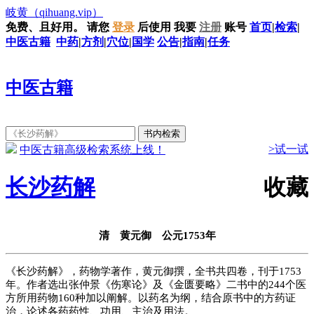
岐黄
（qihuang.vip）
免费、且好用。
请您
登录
后使用
我要
注册
账号
首页
|
检索
|
中医古籍
中药
|
方剂
|
穴位
|
国学
公告
|
指南
|
任务
中医古籍
>试一试
中医古籍高级检索系统上线！
长沙药解
收藏
清 黄元御 公元1753年
《长沙药解》，药物学著作，黄元御撰，全书共四卷，刊于1753
年。作者选出张仲景《伤寒论》及《金匮要略》二书中的244个医
方所用药物160种加以阐解。以药名为纲，结合原书中的方药证
治，论述各药药性、功用、主治及用法。