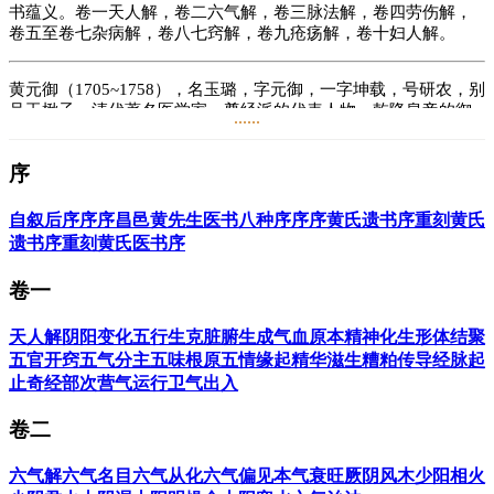
书蕴义。卷一天人解，卷二六气解，卷三脉法解，卷四劳伤解，
卷五至卷七杂病解，卷八七窍解，卷九疮疡解，卷十妇人解。
黄元御（1705~1758），名玉璐，字元御，一字坤载，号研农，别
号玉楸子。清代著名医学家，尊经派的代表人物。乾隆皇帝的御
......
医，乾隆皇帝亲书“妙悟岐黄”褒奖其学识，亲书“仁道药济”概括
其一生。他继承和发展了博大精深的祖国医学理论，对后世医家
序
影响深远，被誉为“黄药师”、“一代宗师”，清军四川军医馆——
久真堂的祖师爷。
自叙
后序
序
序
昌邑黄先生医书八种序
序
序
黄氏遗书序
重刻黄氏
黄元御的著作，已知有十四种，医籍十一种，已刊行八种：《伤
遗书序
重刻黄氏医书序
寒悬解》《金匮悬解》《四圣悬枢》《四圣心源》《长沙药解》
《伤寒说义》《素灵微蕴》《玉揪药解》，未刊行三种：《素问
卷一
悬解》《灵枢悬解》《难经悬解》，另外尚有《周易悬象》《道
德经悬解》《玉揪子堂稿》等非医学著作三种，这充分说明了黄
天人解
阴阳变化
五行生克
脏腑生成
气血原本
精神化生
形体结聚
氏熟谙黄老之学，精通象数易，而古代的《周易》中也没有直接
谈到医。至明·张介宾才直接认为医乃是易用以研究人体之学。将
五官开窍
五气分主
五味根原
五情缘起
精华滋生
糟粕传导
经脉起
医纳于易体系中。故此，黄氏是继景岳之后，又一位
止
奇经部次
营气运行
卫气出入
集“易”与“医”于一体之大成者。
卷二
阅读
11.6万
+
六气解
六气名目
六气从化
六气偏见
本气衰旺
厥阴风木
少阳相火