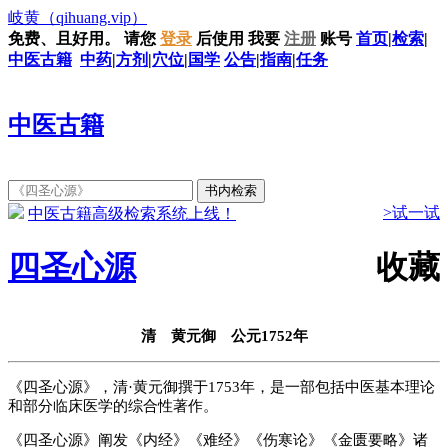
岐黄
（qihuang.vip）
免费、且好用。
请您
登录
后使用
我要
注册
账号
首页
|
检索
|
中医古籍
中药
|
方剂
|
穴位
|
国学
公告
|
指南
|
任务
中医古籍
>试一试
中医古籍高级检索系统上线！
四圣心源
收藏
清 黄元御 公元1752年
《四圣心源》，清·黄元御撰于1753年，是一部包括中医基本理论
和部分临床医学的综合性著作。
《四圣心源》阐发《内经》《难经》《伤寒论》《金匮要略》诸