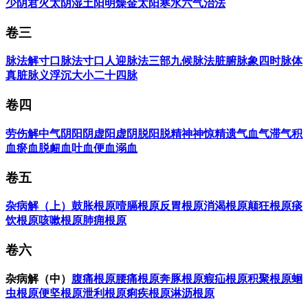
少阴君火
太阴湿土
阳明燥金
太阳寒水
六气治法
卷三
脉法解
寸口脉法
寸口人迎脉法
三部九候脉法
脏腑脉象
四时脉体
真脏脉义
浮沉大小
二十四脉
卷四
劳伤解
中气
阴阳
阴虚
阳虚
阴脱
阳脱
精神
神惊
精遗
气血
气滞
气积
血瘀
血脱
衄血
吐血
便血
溺血
卷五
杂病解（上）
鼓胀根原
噎膈根原
反胃根原
消渴根原
颠狂根原
痰
饮根原
咳嗽根原
肺痈根原
卷六
杂病解（中）
腹痛根原
腰痛根原
奔豚根原
瘕疝根原
积聚根原
蛔
虫根原
便坚根原
泄利根原
痢疾根原
淋沥根原