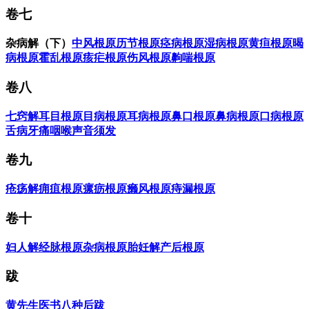
卷七
杂病解（下）
中风根原
历节根原
痉病根原
湿病根原
黄疸根原
暍
病根原
霍乱根原
痎疟根原
伤风根原
齁喘根原
卷八
七窍解
耳目根原
目病根原
耳病根原
鼻口根原
鼻病根原
口病根原
舌病
牙痛
咽喉
声音
须发
卷九
疮疡解
痈疽根原
瘰疬根原
癞风根原
痔漏根原
卷十
妇人解
经脉根原
杂病根原
胎妊解
产后根原
跋
黄先生医书八种后跋