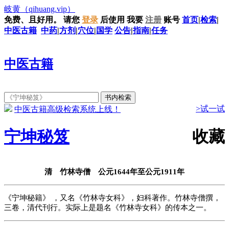
岐黄
（qihuang.vip）
免费、且好用。
请您
登录
后使用
我要
注册
账号
首页
|
检索
|
中医古籍
中药
|
方剂
|
穴位
|
国学
公告
|
指南
|
任务
中医古籍
>试一试
中医古籍高级检索系统上线！
宁坤秘笈
收藏
清 竹林寺僧 公元1644年至公元1911年
《宁坤秘籍》 ，又名《竹林寺女科》，妇科著作。竹林寺僧撰，
三卷，清代刊行。实际上是题名《竹林寺女科》的传本之一。