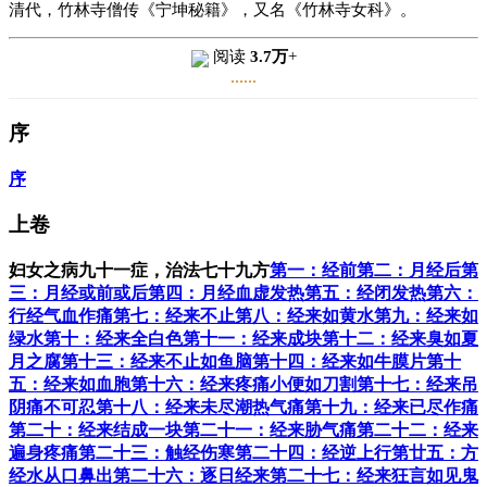
清代，竹林寺僧传《宁坤秘籍》，又名《竹林寺女科》。
阅读
3.7万
+
......
序
序
上卷
妇女之病九十一症，治法七十九方
第一：经前
第二：月经后
第
三：月经或前或后
第四：月经血虚发热
第五：经闭发热
第六：
行经气血作痛
第七：经来不止
第八：经来如黄水
第九：经来如
绿水
第十：经来全白色
第十一：经来成块
第十二：经来臭如夏
月之腐
第十三：经来不止如鱼脑
第十四：经来如牛膜片
第十
五：经来如血胞
第十六：经来疼痛小便如刀割
第十七：经来吊
阴痛不可忍
第十八：经来未尽潮热气痛
第十九：经来已尽作痛
第二十：经来结成一块
第二十一：经来胁气痛
第二十二：经来
遍身疼痛
第二十三：触经伤寒
第二十四：经逆上行
第廿五：方
经水从口鼻出
第二十六：逐日经来
第二十七：经来狂言如见鬼