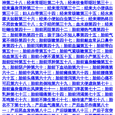
神
第二十八：经来常呕吐
第二十九：经来饮食即呕吐
第三十：
经来遍身浮肿
第三十一：经来泄泻
第三十二：经来大小便俱出
第三十三：妇人白带
第三十四：经来常咳嗽
第三十五：经水来
腹大如鼓
第三十六：经来小便如白虫
第三十七：经来潮热终日
不思饮食
第三十八：女子经闭
第三十九：血水崩
第四十：经来
吐蛔虫
第四十一：胎前恶阻
第四十二：胎前潮热气痛
第四十
三：胎前寒热
第四十四：孩子顶心不知人事
第四十五：胎前气
紧不得卧
第四十六：胎前咳嗽
第四十七：胎前衄血常从口鼻中
来
第四十八：胎前泻痢
第四十九：胎前血漏
第五十：胎前带白
第五十一：胎前赤带
第五十二：胎前气紧咳嗽
第五十三：胎前
动血
第五十四：胎前小便不通
第五十五：胎前小产
第五十六：
胎前怔忡
第五十七：胎前浮肿
第五十八：胎前遍身酸懒
第五十
九：胎前阴户肿
第六十：胎前下血动胎
第六十一：胎前脚痛
第
六十二：胎前中风
第六十三：胎前瘫痪
第六十四：胎前腰痛
第
六十五：胎前头痛
第六十六：胎前泄泻
第六十七：胎前心痛不
可忍
第六十八：胎前忽倒地
第六十九：胎前大便虚急
第七十：
胎前遍身瘙痒出风脾
第七十一：胎前阴门痒甚
第七十二：胎前
乳肿
第七十三：胎前咽痛
第七十四：胎前消渴
第七十五：胎前
耳鸣
第七十六：胎前不降生
第七十七：秘传速产
第七十八：胎
衣不下
第七十九：产后血气痛
第八十：产后血尽作痛
第八十
一：产后恶血发热
第八十二：产后咳嗽
第八十三：产后子宫突