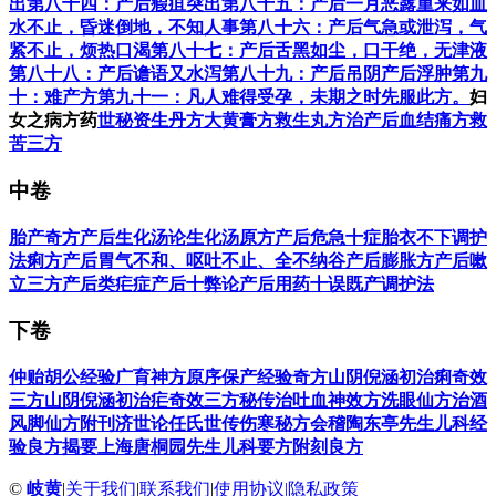
出
第八十四：产后瘕疽突出
第八十五：产后一月恶露重来如血
水不止，昏迷倒地，不知人事
第八十六：产后气急或泄泻，气
紧不止，烦热口渴
第八十七：产后舌黑如尘，口干绝，无津液
第八十八：产后谵语又水泻
第八十九：产后吊阴产后浮肿
第九
十：难产方
第九十一：凡人难得受孕，未期之时先服此方。
妇
女之病方药
世秘资生丹方
大黄膏方
救生丸方
治产后血结痛方
救
苦三方
中卷
胎产奇方
产后生化汤论
生化汤原方
产后危急十症
胎衣不下
调护
法
痢方
产后胃气不和、呕吐不止、全不纳谷
产后膨胀方
产后嗽
立三方
产后类疟症
产后十弊论
产后用药十误
既产调护法
下卷
仲贻胡公经验广育神方原序
保产经验奇方
山阴倪涵初治痢奇效
三方
山阴倪涵初治疟奇效三方
秘传治吐血神效方
洗眼仙方
治酒
风脚仙方
附刊济世论
任氏世传伤寒秘方
会稽陶东亭先生儿科经
验良方揭要
上海唐桐园先生儿科要方
附刻良方
©
岐黄
|
关于我们
|
联系我们
|
使用协议
|
隐私政策