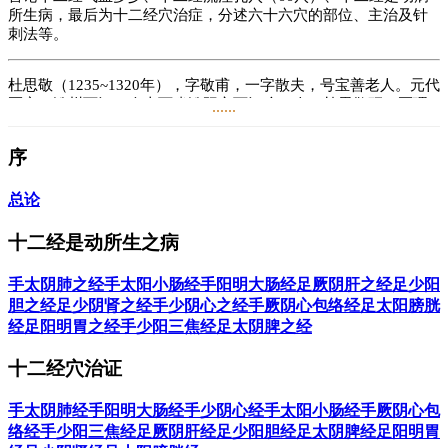
所生病，最后为十二经穴治症，分述六十六穴的部位、主治及针
刺法等。
杜思敬（1235~1320年），字敬甫，一字散夫，号宝善老人。元代
医家，汾州西河（今山西省汾阳市西河乡）人。杜思敬研习医理
......
甚勤，尝取医籍中之切于实用者，由古至金元，取其医论、方
药，编辑成帙，后附个人自辑之《杂类名方》，取名《济生拔
序
萃》，刊于1308年。杜思敬还爱好诗文，有《桦阳十景咏》。
总论
阅读
1.7万
+
十二经是动所生之病
手太阴肺之经
手太阳小肠经
手阳明大肠经
足厥阴肝之经
足少阳
胆之经
足少阴肾之经
手少阴心之经
手厥阴心包络经
足太阳膀胱
经
足阳明胃之经
手少阳三焦经
足太阴脾之经
十二经穴治证
手太阴肺经
手阳明大肠经
手少阴心经
手太阳小肠经
手厥阴心包
络经
手少阳三焦经
足厥阴肝经
足少阳胆经
足太阴脾经
足阳明胃