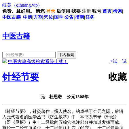
岐黄
（qihuang.vip）
免费、且好用。
请您
登录
后使用
我要
注册
账号
首页
|
检索
|
中医古籍
中药
|
方剂
|
穴位
|
国学
公告
|
指南
|
任务
中医古籍
>试一试
中医古籍高级检索系统上线！
针经节要
收藏
元 杜思敬 公元1308年
《针经节要》，针灸著作，撰人佚名。约成书于金元之际，后辑
入元代著名的医学丛书《济生拔萃》中，本书系节录《针经》
（即《灵枢》）中十二经脉的五腧穴流注部分并加以发挥而成。
首论十二经气血多少、十二经流注孔穴（66穴）、十二经是动病