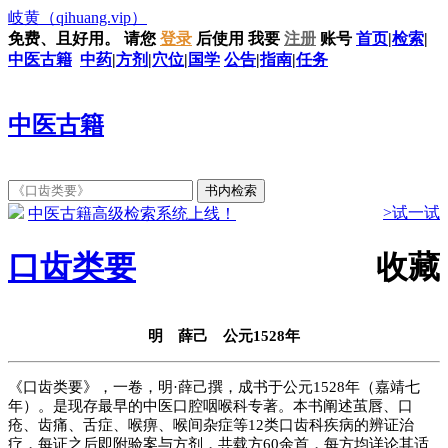
岐黄
（qihuang.vip）
免费、且好用。
请您
登录
后使用
我要
注册
账号
首页
|
检索
|
中医古籍
中药
|
方剂
|
穴位
|
国学
公告
|
指南
|
任务
中医古籍
>试一试
中医古籍高级检索系统上线！
口齿类要
收藏
明 薛己 公元1528年
《口齿类要》，一卷，明·薛己撰，成书于公元1528年（嘉靖七
年）。是现存最早的中医口腔咽喉科专著。本书阐述茧唇、口
疮、齿痛、舌症、喉痹、喉间杂症等12类口齿科疾病的辨证治
疗，每证之后即附验案与方剂，共载方60余首，每方均详论其适