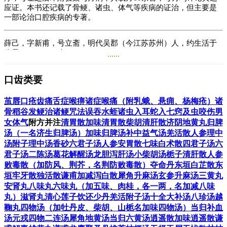
应证。本书还记载了骨鲠、诸虫、体气等疾病的证治，但主要是
一部论治口腔疾病的专著。
薛己，字新甫，号立斋，明代吴郡（今江苏苏州）人，约生活于
公元1486～1558年。
......
薛己幼承家学，得父薛铠之传。早年即以外科闻名，后通擅各
口齿类要
科，在学术上能旁通诸家。正德年间，选为御医，擢太医院判。
嘉靖初，为太医院使，后因事告归。当时医界承元代遗风，重视
降火，有的医者动辄恣用寒凉之剂克伐生气，对此流弊，薛己提
茧唇
口疮
齿痛
舌症
喉痹诸症
喉痛（附乳蛾、悬痈、杨梅疮）
诸
出责疑：“世以脾虚误为肾虚，辄用黄柏、知母之类，反伤胃中生
骨稻谷发鲠
治诸鲠咒法
误吞水蛭
诸虫入耳
蛇入七窍及虫咬伤
男
气，害人多矣。”于是援引经旨，致力著述，潜心研究，立一家之
女体气
附方并注
清胃散
加味清胃散
柴胡清肝散
济阴地黄丸
归脾
言，重视甘温以升发脾胃之阳气，临证注重脾与肾、命之辨证，
汤（一名济生归脾汤）
加味归脾汤
补中益气汤
羌活散
人参理中
治疗用药以温补著称，对后世医家之温养理虚，颇多启发。
汤
附子理中汤
香砂六君子汤
人参安胃散
七味白术散
四君子汤
六
君子汤
二陈汤
葛花解醒汤
龙胆泻肝汤
小柴胡汤
栀子清肝散
人参
著有《内科摘要》《外科发挥》《外科枢要》《外科心法》等。
败毒散（加防风、荆芥，名荆防败毒散）
夺命丹
东垣白芷散
东
垣牢牙散
独活散
谦甫加减泻白散
犀角升麻汤
玄参升麻汤
三黄丸
阅读
2.8万
+
安肾丸
八味丸
六味丸（加五味、肉桂，各一两，名加减八味
丸）
滋肾丸
清心莲子饮
还少丹
羌活附子汤
十全大补汤
八珍汤
越
鞠丸
四物汤（加牡丹皮、柴胡、山栀名加味四物汤）
当归补血
汤
元戎四物二连汤
犀角地黄汤
当归六黄汤
逍遥散
加味逍遥散
谦