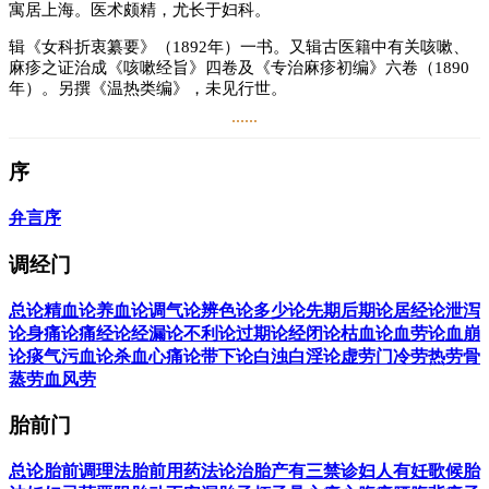
寓居上海。医术颇精，尤长于妇科。
辑《女科折衷纂要》（1892年）一书。又辑古医籍中有关咳嗽、
麻疹之证治成《咳嗽经旨》四卷及《专治麻疹初编》六卷（1890
年）。另撰《温热类编》，未见行世。
......
阅读
5.6万
+
序
弁言
序
调经门
总论
精血论
养血论
调气论
辨色论
多少论
先期后期论
居经论
泄泻
论
身痛论
痛经论
经漏论
不利论
过期论
经闭论
枯血论
血劳论
血崩
论
痰气污血论
杀血心痛论
带下论
白浊白淫论
虚劳门
冷劳
热劳
骨
蒸劳
血风劳
胎前门
总论
胎前调理法
胎前用药法
论治胎产有三禁
诊妇人有妊歌
候胎