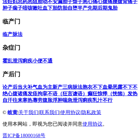
法
妊妇忌药
恶阻
胎动不安
漏胎
子烦
子悬
心痛
心腹痛
腰腹背痛
子
肿
子痫
子喑
咳嗽
吐血
下胎
防胎自堕
半产
先期后期
鬼胎
临产门
临产
脉法
杂症门
霍乱
泄泻
痢疾
小便不通
产后门
论产后当大补气血为主
新产三病
脉法
胞衣不下
血晕
恶露不下不
绝
心腹诸痛
发痉
拘挛
不语（狂言谵语）
癫狂
惊悸（恍惚）
发热
自汗
往来寒热
蓐劳
腹胀
浮肿
喘急
泄泻
痢疾
乳汁不行
©
岐黄
|
关于我们
|
联系我们
|
使用协议
|
隐私政策
使用本网站，即视为您已阅读并同意
使用协议
。
晋ICP备18000168号