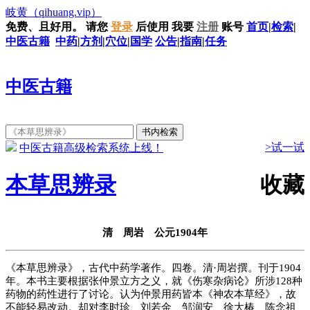
岐黄
（qihuang.vip）
免费、且好用。
请您
登录
后使用
我要
注册
账号
首页
|
检索
|
中医古籍
中药
|
方剂
|
穴位
|
国学
公告
|
指南
|
任务
中医古籍
>试一试
中医古籍高级检索系统上线！
本草思辨录
收藏
清 周岩 公元1904年
《本草思辨录》，古代中药学著作。四卷。清·周岩撰。刊于1904
年。本书主要根据张仲景立方之义，就《伤寒杂病论》所涉128种
药物的药性进行了讨论。认为仲景用药皆本《神农本草经》，故
不能轻易改动。却对李时珍、刘若金、邹润安、徐大椿、陈念祖