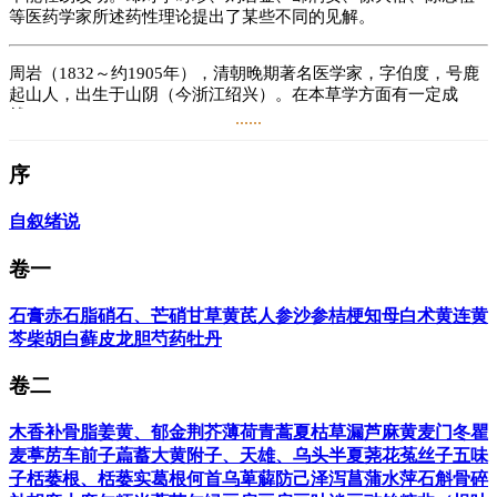
等医药学家所述药性理论提出了某些不同的见解。
周岩（1832～约1905年），清朝晚期著名医学家，字伯度，号鹿
起山人，出生于山阴（今浙江绍兴）。在本草学方面有一定成
就。
......
著有《六气感证要义》和《本草思辨录》4卷。
序
阅读
11.8万
+
自叙
绪说
卷一
石膏
赤石脂
硝石、芒硝
甘草
黄芪
人参
沙参
桔梗
知母
白术
黄连
黄
芩
柴胡
白藓皮
龙胆
芍药
牡丹
卷二
木香
补骨脂
姜黄、郁金
荆芥
薄荷
青蒿
夏枯草
漏芦
麻黄
麦门冬
瞿
麦
葶苈
车前子
萹蓄
大黄
附子、天雄、乌头
半夏
荛花
菟丝子
五味
子
栝蒌根、栝蒌实
葛根
何首乌
萆薢
防己
泽泻
菖蒲
水萍
石斛
骨碎